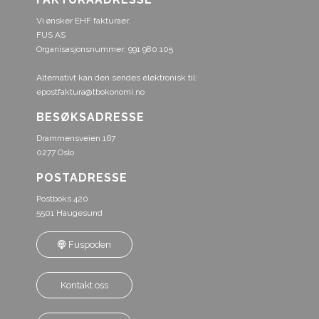
Vi ønsker EHF fakturaer.
FUS AS
Organisasjonsnummer: 991 980 105
Alternativt kan den sendes elektronisk til:
epostfaktura@tbokonomi.no
BESØKSADRESSE
Drammensveien 167
0277 Oslo
POSTADRESSE
Postboks 420
5501 Haugesund
Fuspoden
Kontakt oss