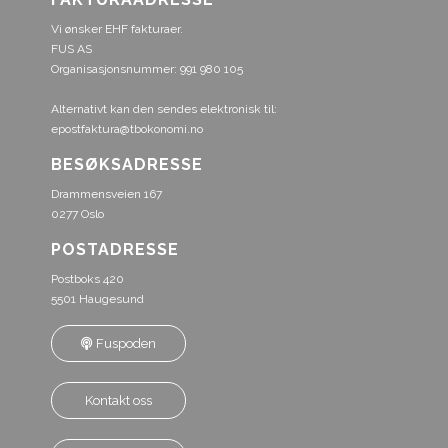
Vi ønsker EHF fakturaer.
FUS AS
Organisasjonsnummer: 991 980 105
Alternativt kan den sendes elektronisk til:
epostfaktura@tbokonomi.no
BESØKSADRESSE
Drammensveien 167
0277 Oslo
POSTADRESSE
Postboks 420
5501 Haugesund
Fuspoden
Kontakt oss