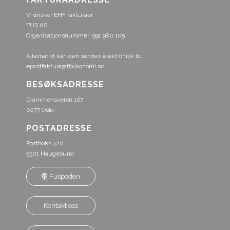
Vi ønsker EHF fakturaer.
FUS AS
Organisasjonsnummer: 991 980 105
Alternativt kan den sendes elektronisk til:
epostfaktura@tbokonomi.no
BESØKSADRESSE
Drammensveien 167
0277 Oslo
POSTADRESSE
Postboks 420
5501 Haugesund
Fuspoden
Kontakt oss