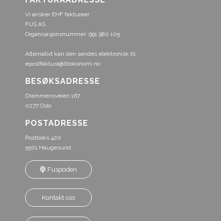
Vi ønsker EHF fakturaer.
FUS AS
Organisasjonsnummer: 991 980 105
Alternativt kan den sendes elektronisk til:
epostfaktura@tbokonomi.no
BESØKSADRESSE
Drammensveien 167
0277 Oslo
POSTADRESSE
Postboks 420
5501 Haugesund
Fuspoden
Kontakt oss