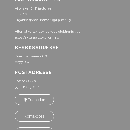
Vi ønsker EHF fakturaer.
FUS AS
Organisasjonsnummer: 991 980 105
Alternativt kan den sendes elektronisk til:
epostfaktura@tbokonomi.no
BESØKSADRESSE
Drammensveien 167
0277 Oslo
POSTADRESSE
Postboks 420
5501 Haugesund
Fuspoden
Kontakt oss