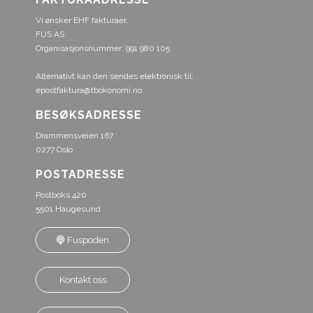
Vi ønsker EHF fakturaer.
FUS AS
Organisasjonsnummer: 991 980 105
Alternativt kan den sendes elektronisk til:
epostfaktura@tbokonomi.no
BESØKSADRESSE
Drammensveien 167
0277 Oslo
POSTADRESSE
Postboks 420
5501 Haugesund
Fuspoden
Kontakt oss