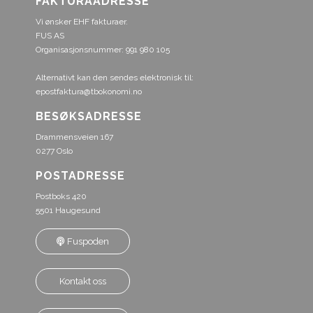
FAKTURAADRESSE
Vi ønsker EHF fakturaer.
FUS AS
Organisasjonsnummer: 991 980 105
Alternativt kan den sendes elektronisk til:
epostfaktura@tbokonomi.no
BESØKSADRESSE
Drammensveien 167
0277 Oslo
POSTADRESSE
Postboks 420
5501 Haugesund
Fuspoden
Kontakt oss