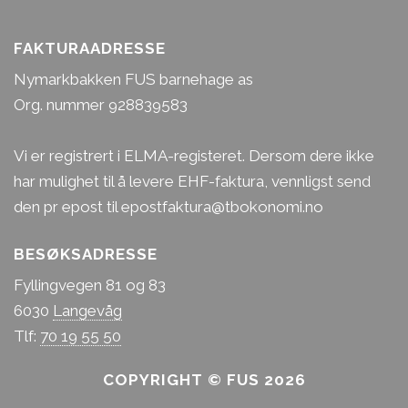
FAKTURAADRESSE
Nymarkbakken FUS barnehage as
Org. nummer 928839583
Vi er registrert i ELMA-registeret. Dersom dere ikke
har mulighet til å levere EHF-faktura, vennligst send
den pr epost til epostfaktura@tbokonomi.no
BESØKSADRESSE
Fyllingvegen 81 og 83
6030
Langevåg
Tlf:
70 19 55 50
COPYRIGHT © FUS 2026