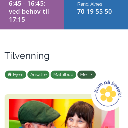
6:45 - 16:45:
Randi Alnes
ved behov til
70 19 55 50
17:15
Tilvenning
Hjem
Ansatte
Mattilbud
Mer