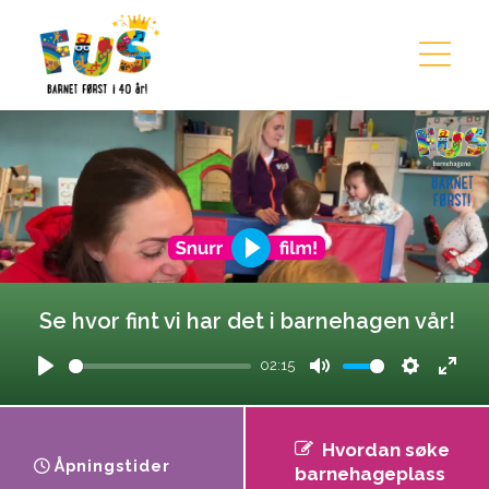
Hopp til innhold
Se hvor fint vi har det i barnehagen vår!
02:15
Play
Mute
Settings
Ente
fulls
Hvordan søke
Åpningstider
barnehageplass