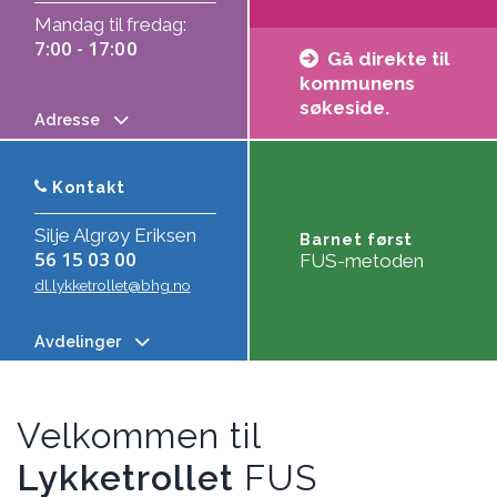
Mandag til fredag:
7:00 - 17:00
Gå direkte til
kommunens
søkeside.
Adresse
Kontakt
Silje Algrøy Eriksen
Barnet først
56 15 03 00
FUS-metoden
dl.lykketrollet@bhg.no
Avdelinger
Velkommen til
Lykketrollet
FUS