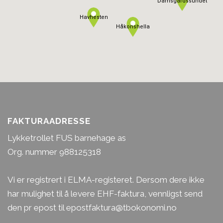
Damsgårdssundet
Havhesten
Håkonshella
FAKTURAADRESSE
Lykketrollet FUS barnehage as
Org. nummer 988125318
Vi er registrert i ELMA-registeret. Dersom dere ikke
har mulighet til å levere EHF-faktura, vennligst send
den pr epost til epostfaktura@tbokonomi.no
Marita Slengesol