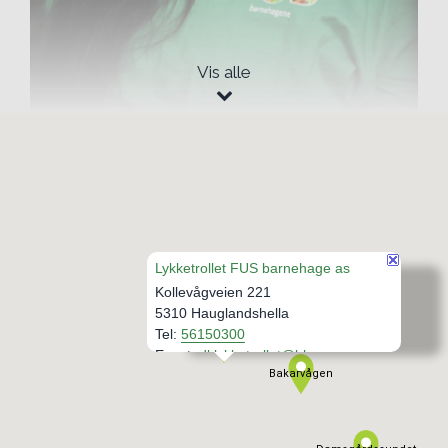
Vis alle
Thea Aspeseter Geithus
Pedagogisk leder
Småtroll
Lykketrollet FUS barnehage as
Kollevågveien 221
5310 Hauglandshella
Tel:
56150300
Lykketrollet
Epost:
dl.lykketrollet@bhg.no
Bakarvågen
Veibeskrivelse