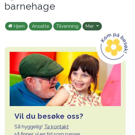
barnehage
Hjem
Ansatte
Tilvenning
Mer
Vil du besøke oss?
Så hyggelig!
Ta kontakt
så finner vi en tid som passer.