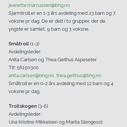
jeanette.marcussen@bhg.no
Sjarmtroll er en 1-3 års avdeling med 23 barn og 7
voksne pr dag. De er delt i to grupper, der de
yngste er samlet, 9 barn og 3 voksne.
Småtroll
(1-3)
Avdelingsleder:
Anita Carlsen og Thea Geithus Aspeseter
Tlf: 56150300
anita.carlsen@bhg.no, thea.geithus@bhg.no
Småtroll er en 0-2 års avdeling med 12 barn og 4
voksne pr dag.
Trollskogen
(3-6)
Avdelingsleder:
Una Kristine Mikkelsen og Marita Slengesol