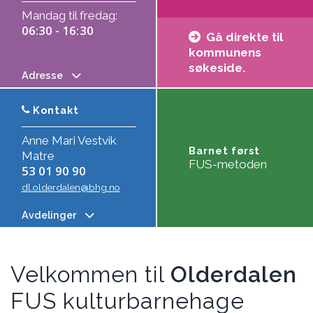
Mandag til fredag:
06:30 - 16:30
Gå direkte til
kommunens
søkeside.
Adresse
Kontakt
Anne Mari Vestvik
Barnet først
Matre
FUS-metoden
53 01 90 90
dl.olderdalen@bhg.no
Avdelinger
Velkommen til
Olderdalen
FUS kulturbarnehage