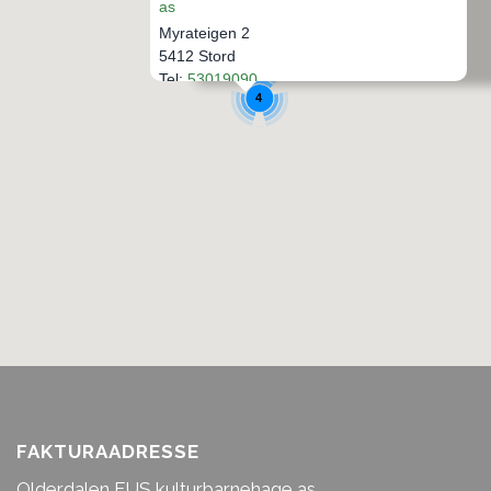
as
4
Myrateigen 2
5412 Stord
Tel:
53019090
4
Epost:
dl.olderdalen@bhg.no
Veibeskrivelse
FAKTURAADRESSE
Olderdalen FUS kulturbarnehage as