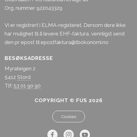
Org. nummer 922043329
Marianne Nøtland
Vi er registrert i ELMA-registeret. Dersom dere ikke
har mulighet til å levere EHF-faktura, vennligst send
Fagarbeidar
den pr epost til epostfaktura@tbokonomi.no
Issa Bissa
Hei Marianne - kva likar du aller best å gjera saman
BESØKSADRESSE
med barna i barnehagen?
Myrateigen 2
5412
Stord
Eg syns det er veldig kjekt å lese bøker og å gå på
Tlf:
53 01 90 90
turar.
Å ha gode samtalar med barna likar eg godt :)
COPYRIGHT © FUS 2026
Cookies