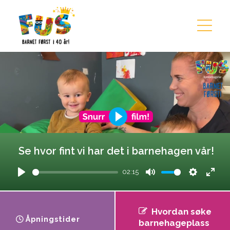
Hopp til innhold
Se hvor fint vi har det i barnehagen vår!
02:15
Play
Mute
Settings
Ente
fulls
Hvordan søke
Åpningstider
barnehageplass