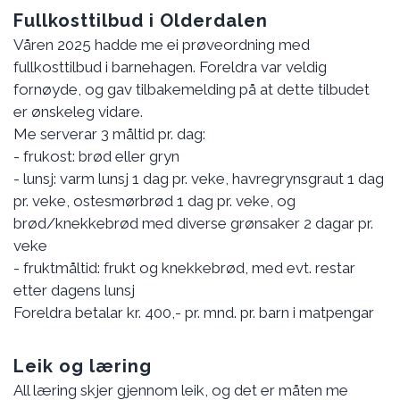
Fullkosttilbud i Olderdalen
Våren 2025 hadde me ei prøveordning med
fullkosttilbud i barnehagen. Foreldra var veldig
fornøyde, og gav tilbakemelding på at dette tilbudet
er ønskeleg vidare.
Me serverar 3 måltid pr. dag:
- frukost: brød eller gryn
- lunsj: varm lunsj 1 dag pr. veke, havregrynsgraut 1 dag
pr. veke, ostesmørbrød 1 dag pr. veke, og
brød/knekkebrød med diverse grønsaker 2 dagar pr.
veke
- fruktmåltid: frukt og knekkebrød, med evt. restar
etter dagens lunsj
Foreldra betalar kr. 400,- pr. mnd. pr. barn i matpengar
Leik og læring
All læring skjer gjennom leik, og det er måten me