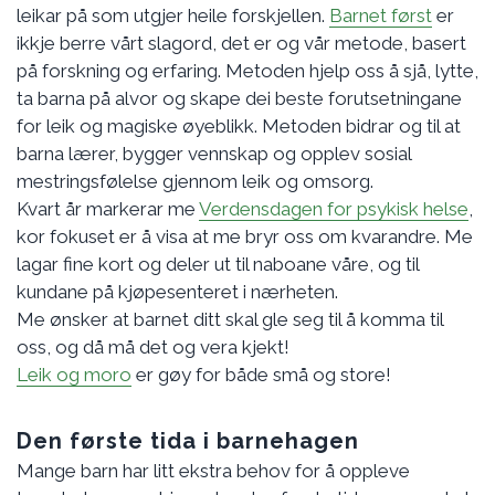
leikar på som utgjer heile forskjellen.
Barnet først
er
ikkje berre vårt slagord, det er og vår metode, basert
på forskning og erfaring. Metoden hjelp oss å sjå, lytte,
ta barna på alvor og skape dei beste forutsetningane
for leik og magiske øyeblikk. Metoden bidrar og til at
barna lærer, bygger vennskap og opplev sosial
mestringsfølelse gjennom leik og omsorg.
Kvart år markerar me
Verdensdagen for psykisk helse
,
kor fokuset er å visa at me bryr oss om kvarandre. Me
lagar fine kort og deler ut til naboane våre, og til
kundane på kjøpesenteret i nærheten.
Me ønsker at barnet ditt skal gle seg til å komma til
oss, og då må det og vera kjekt!
Leik og moro
er gøy for både små og store!
Den første tida i barnehagen
Mange barn har litt ekstra behov for å oppleve