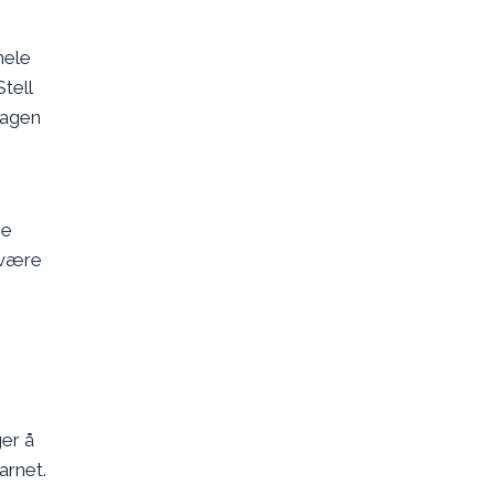
hele
tell
hagen
ne
 være
ger å
arnet.