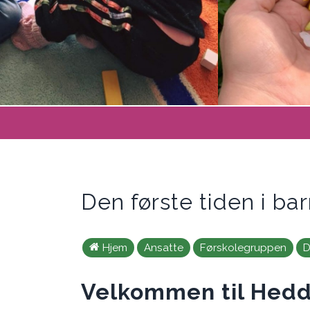
Den første tiden i b
Hjem
Ansatte
Førskolegruppen
D
Velkommen til Hedd