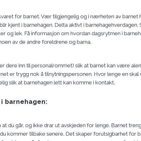
ret for barnet. Vær tilgjengelig og i nærheten av barnet 
blir kjent i barnehagen. Delta aktivt i barnehagehverdagen. S
teter og lek. Få informasjon om hvordan dagsrytmen i barne
t noen av de andre foreldrene og barna.
iser dere inn til personalrommet) slik at barnet kan være ale
et er trygg nok å tilnytningspersonen. Hvor lenge en skal
gelig slik at barnehagen lett kan komme i kontakt.
 i barnehagen:
t om at du går, og ikke drar ut avskjeden for lenge. Barnet tren
 at du kommer tilbake senere. Det skaper forutsigbarhet for b