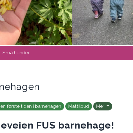
Små hender
arnehagen
en første tiden i barnehagen
Mattilbud
Mer
eveien FUS barnehage!