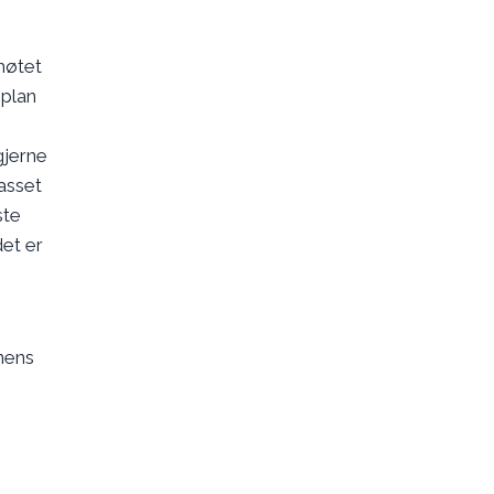
 møtet
 plan
gjerne
passet
ste
det er
onens