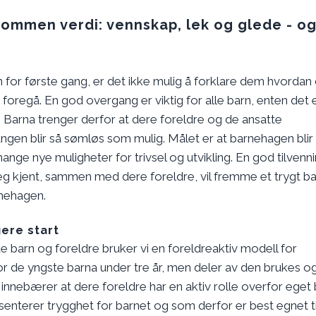
dommen verdi: vennskap, lek og glede - o
for første gang, er det ikke mulig å forklare dem hvordan
 foregå. En god overgang er viktig for alle barn, enten det e
e. Barna trenger derfor at dere foreldre og de ansatte
angen blir så sømløs som mulig. Målet er at barnehagen blir
 mange nye muligheter for trivsel og utvikling. En god tilvenn
 seg kjent, sammen med dere foreldre, vil fremme et trygt b
rnehagen.
gere start
de barn og foreldre bruker vi en foreldreaktiv modell for
or de yngste barna under tre år, men deler av den brukes o
g innebærer at dere foreldre har en aktiv rolle overfor eget 
enterer trygghet for barnet og som derfor er best egnet ti