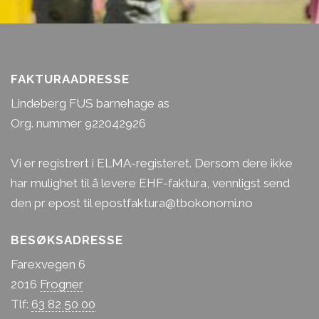
FAKTURAADRESSE
Lindeberg FUS barnehage as
Org. nummer 922042926
Vi er registrert i ELMA-registeret. Dersom dere ikke
har mulighet til å levere EHF-faktura, vennligst send
den pr epost til epostfaktura@tbokonomi.no
BESØKSADRESSE
Farexvegen 6
2016
Frogner
Tlf:
63 82 50 00