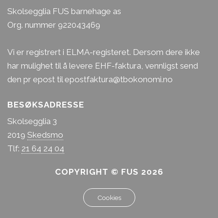
Skolsegglia FUS barnehage as
Org. nummer 922043469
Vi er registrert i ELMA-registeret. Dersom dere ikke
har mulighet til å levere EHF-faktura, vennligst send
den pr epost til epostfaktura@tbokonomi.no
BESØKSADRESSE
Skolsegglia 3
2019
Skedsmo
Tlf:
21 64 24 04
COPYRIGHT © FUS 2026
Cookies