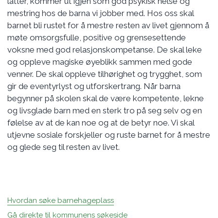
latter, kommer ut igjen som god psykisk helse og
mestring hos de barna vi jobber med. Hos oss skal
barnet bli rustet for å mestre resten av livet gjennom å
møte omsorgsfulle, positive og grensesettende
voksne med god relasjonskompetanse. De skal leke
og oppleve magiske øyeblikk sammen med gode
venner. De skal oppleve tilhørighet og trygghet, som
gir de eventyrlyst og utforskertrang. Når barna
begynner på skolen skal de være kompetente, lekne
og livsglade barn med en sterk tro på seg selv og en
følelse av at de kan noe og at de betyr noe. Vi skal
utjevne sosiale forskjeller og ruste barnet for å mestre
og glede seg til resten av livet.
Hvordan søke barnehageplass
Gå direkte til kommunens søkeside