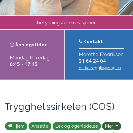
betydningsfulle relasjoner
Kontakt
Åpningstider
Merethe Fredriksen
Mandag til fredag:
21 64 24 04
6:45 - 17:15
dl.skolsegglia@bhg.no
Trygghetssirkelen (COS)
Hjem
Ansatte
Lek og egenledelse
Mer