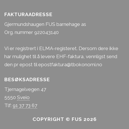
FAKTURAADRESSE
Gjermundshaugen FUS barnehage as
Org. nummer 922043140
Vi er registrert i ELMA-registeret. Dersom dere ikke
har mulighet til å levere EHF-faktura, vennligst send
den pr epost til epostfaktura@tbokonomi.no
BESØKSADRESSE
Tjernagelvegen 47
5550
Sveio
Tlf:
91 37 73 67
COPYRIGHT © FUS 2026