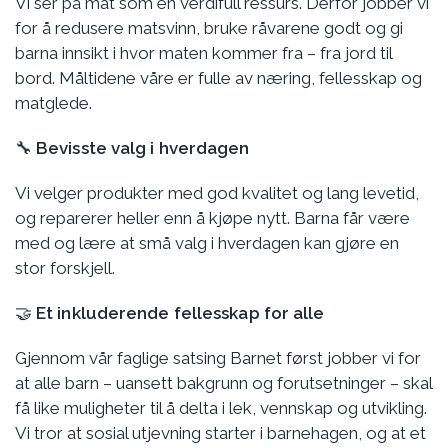
Vi ser på mat som en verdifull ressurs. Derfor jobber vi
for å redusere matsvinn, bruke råvarene godt og gi
barna innsikt i hvor maten kommer fra – fra jord til
bord. Måltidene våre er fulle av næring, fellesskap og
matglede.
🔧
Bevisste valg i hverdagen
Vi velger produkter med god kvalitet og lang levetid,
og reparerer heller enn å kjøpe nytt. Barna får være
med og lære at små valg i hverdagen kan gjøre en
stor forskjell.
🤝
Et inkluderende fellesskap for alle
Gjennom vår faglige satsing Barnet først jobber vi for
at alle barn – uansett bakgrunn og forutsetninger – skal
få like muligheter til å delta i lek, vennskap og utvikling.
Vi tror at sosial utjevning starter i barnehagen, og at et