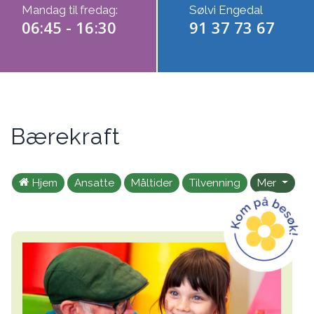
Mandag til fredag:
Sølvi Engedal
06:45 - 16:30
91 37 73 67
Bærekraft
Hjem
Ansatte
Måltider
Tilvenning
Mer