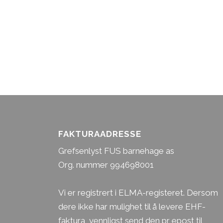
FAKTURAADRESSE
Grefsenlyst FUS barnehage as
Org. nummer 994698001
Vi er registrert i ELMA-registeret. Dersom
dere ikke har mulighet til å levere EHF-
faktura, vennligst send den pr epost til