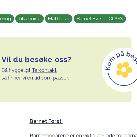
æring
Tilvenning
Mattilbud
Barnet Først - CLASS
Vil du besøke oss?
Så hyggelig!
Ta kontakt
så finner vi en tid som passer.
Barnet Først!
Barnehageårene er en viktig periode for barn