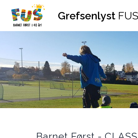
Hopp til innhold
Grefsenlyst
FUS
Barnet Først - CLASS