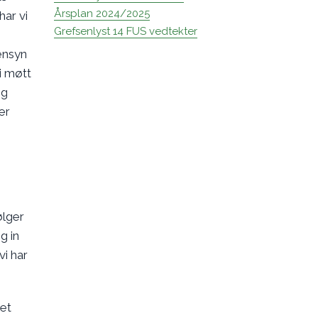
Årsplan 2024/2025
har vi
Grefsenlyst 14 FUS vedtekter
hensyn
li møtt
og
er
ølger
g in
vi har
et