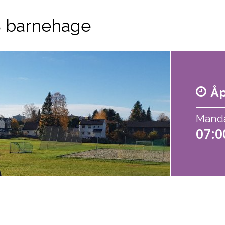
 barnehage
Åp
Mandag
07:0