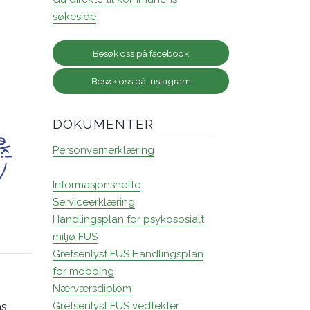
søkeside
Besøk oss på facebook
Besøk oss på Instagram
DOKUMENTER
Personvernerklæring
Informasjonshefte
Serviceerklæring
Handlingsplan for psykososialt
miljø FUS
Grefsenlyst FUS Handlingsplan
for mobbing
Nærværsdiplom
Grefsenlyst FUS vedtekter
as