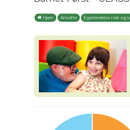
Hjem
Ansatte
Egenledelse i lek og l