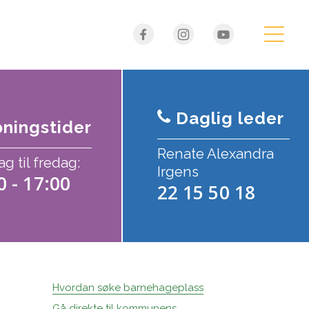
Daglig leder
ningstider
Renate Alexandra
 til fredag:
Irgens
0 - 17:00
22 15 50 18
Hvordan søke barnehageplass
Gå direkte til kommunens