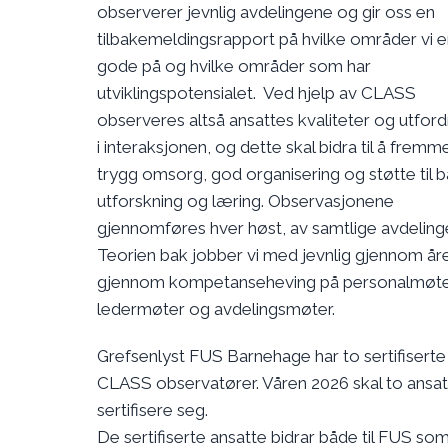
observerer jevnlig avdelingene og gir oss en
tilbakemeldingsrapport på hvilke områder vi e
gode på og hvilke områder som har
utviklingspotensialet. Ved hjelp av CLASS
observeres altså ansattes kvaliteter og utford
i interaksjonen, og dette skal bidra til å fremm
trygg omsorg, god organisering og støtte til b
utforskning og læring. Observasjonene
gjennomføres hver høst, av samtlige avdelinge
Teorien bak jobber vi med jevnlig gjennom åre
gjennom kompetanseheving på personalmøte
ledermøter og avdelingsmøter.
Grefsenlyst FUS Barnehage har to sertifiserte
CLASS observatører. Våren 2026 skal to ansatt
sertifisere seg.
De sertifiserte ansatte bidrar både til FUS so