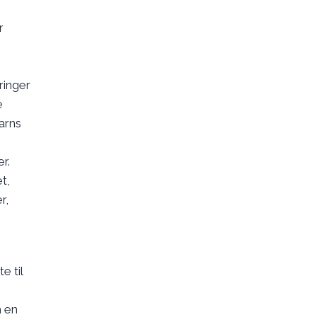
r
ringer
e
arns
r.
t,
r,
e til
m en