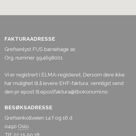
FAKTURAADRESSE
Grefsenlyst FUS barnehage as
Org. nummer 994698001
Vi er registrert i ELMA-registeret. Dersom dere ikke
har mulighet til å levere EHF-faktura, vennligst send
den pr epost til epostfaktura@tbokonomi.no
Sofie
BESØKSADRESSE
Grefsenkollveien 14 f og 16 d
Pedagogisk leder
0490
Oslo
Måneskinn (1-3 år)
Tlf:
22 15 50 18