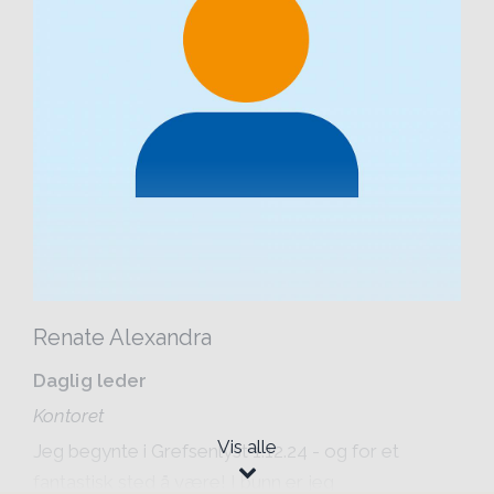
Renate Alexandra
Daglig leder
Kontoret
Vis alle
Jeg begynte i Grefsenlyst 1.12.24 - og for et
fantastisk sted å være! I bunn er jeg