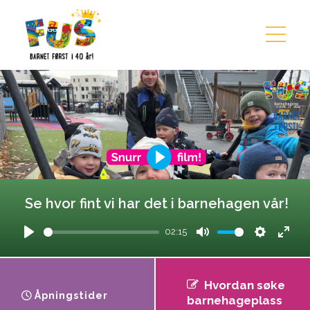
Hopp til innhold
Se hvor fint vi har det i barnehagen vår!
02:15
Play
Mute
Settings
Ente
fulls
Hvordan søke
Åpningstider
barnehageplass