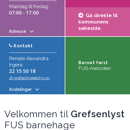
Mandag til fredag:
07:00 - 17:00
Gå direkte til
kommunens
søkeside.
Adresse
Kontakt
Renate Alexandra
Barnet først
Irgens
FUS-metoden
22 15 50 18
dl.grefsenlyst@bhg.no
Avdelinger
Velkommen til
Grefsenlyst
FUS barnehage