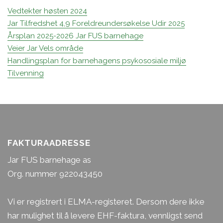
Vedtekter høsten 2024
Jar Tilfredshet 4,9 Foreldreundersøkelse Udir 2025
Årsplan 2025-2026 Jar FUS barnehage
Veier Jar Vels område
Handlingsplan for barnehagens psykososiale miljø
Tilvenning
FAKTURAADRESSE
Jar FUS barnehage as
Org. nummer 922043450
Vi er registrert i ELMA-registeret. Dersom dere ikke
har mulighet til å levere EHF-faktura, vennligst send