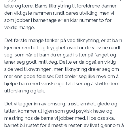
leke og lære. Barns tilknytning til foreldrene danner
den viktigste rammen rundt deres utvikling, men vi
som jobber i barnehage er en klar nummer to for
veldig mange.
Det første mange tenker på ved tilknytning, er at barn
kjenner nærhet og trygghet overfor de voksne rundt
seg, som når et barn du er glad i sitter på fanget og
lener seg godt inntil deg. Dette er da også en viktig
side ved tilknytningen, men tilknytning dreier seg om
mer enn gode følelser. Det dreier seg like mye om å
hjelpe barn med vanskelige følelser og å støtte dem i
utforskning og lek.
Det vi legger inn av omsorg, trøst, ømhet, glede og
latter, kommer ut igjen som god psykisk helse og
mestring hos de barna vi jobber med. Hos oss skal
barnet bli rustet for å mestre resten av livet gjennom å