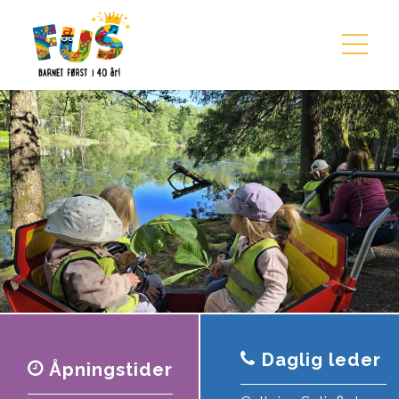
Hopp til innhold
Daglig leder
Åpningstider