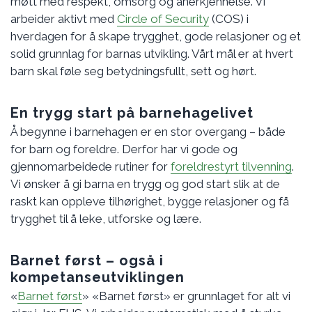
møtt med respekt, omsorg og anerkjennelse. Vi
arbeider aktivt med
Circle of Security
(COS) i
hverdagen for å skape trygghet, gode relasjoner og et
solid grunnlag for barnas utvikling. Vårt mål er at hvert
barn skal føle seg betydningsfullt, sett og hørt.
En trygg start på barnehagelivet
Å begynne i barnehagen er en stor overgang – både
for barn og foreldre. Derfor har vi gode og
gjennomarbeidede rutiner for
foreldrestyrt tilvenning
.
Vi ønsker å gi barna en trygg og god start slik at de
raskt kan oppleve tilhørighet, bygge relasjoner og få
trygghet til å leke, utforske og lære.
Barnet først – også i
kompetanseutviklingen
«
Barnet først
» «Barnet først» er grunnlaget for alt vi