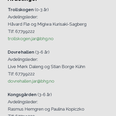
Trollskogen
(0-3 år)
Avdelingsleder:
Håvard Flø og Migiwa Kurisaki-Sagberg
Tlf: 67799222
trollskogen.jar@bhg.no
Dovrehallen
(3-6 år)
Avdelingsleder:
Live Mørk Daleng og Stian Borge Kühn
Tlf: 67799222
dovrehallen.jar@bhg.no
Kongsgården
(3-6 år)
Avdelingsleder:
Rasmus Hemgren og Paulina Kopiczko