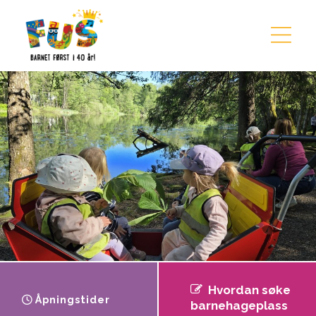
Hopp til innhold
Hvordan søke
Åpningstider
barnehageplass