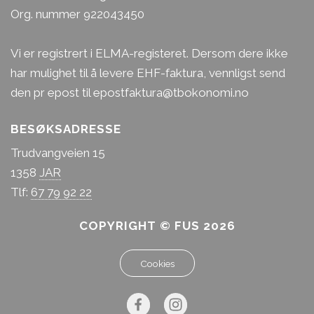
Org. nummer 922043450
Vi er registrert i ELMA-registeret. Dersom dere ikke
har mulighet til å levere EHF-faktura, vennligst send
den pr epost til epostfaktura@tbokonomi.no
BESØKSADRESSE
Trudvangveien 15
1358
JAR
Rasmus Hemgren
Tlf:
67 79 92 22
Pedagogisk leder
COPYRIGHT © FUS 2026
Kongsgården (3-6)
Rasmus ble utdannet barnehagelærer i 2018. Han
Cookies
har jobbet i Jar FUS siden 2010.
Rasmus er en tydelig, rolig og varm leder som
bygger sterke relasjoner med barn, foreldre og