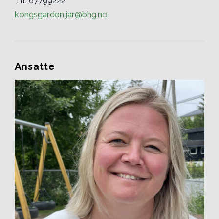
Tlf: 67799222
kongsgarden.jar@bhg.no
Ansatte