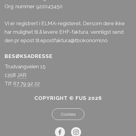
Org. nummer 922043450
Vi er registrert i ELMA-registeret. Dersom dere ikke
har mulighet til å levere EHF-faktura, vennligst send
den pr epost til epostfaktura@tbokonomi.no
BESØKSADRESSE
Trudvangveien 15
1358
JAR
Tlf:
67 79 92 22
COPYRIGHT © FUS 2026
Cookies