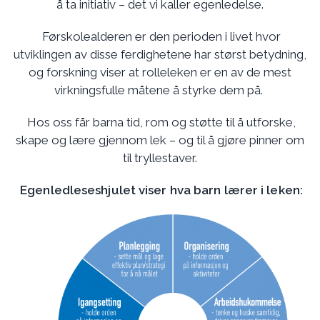
å ta initiativ – det vi kaller egenledelse.
Førskolealderen er den perioden i livet hvor
utviklingen av disse ferdighetene har størst betydning,
og forskning viser at rolleleken er en av de mest
virkningsfulle måtene å styrke dem på.
Hos oss får barna tid, rom og støtte til å utforske,
skape og lære gjennom lek – og til å gjøre pinner om
til tryllestaver.
Egenledleseshjulet viser hva barn lærer i leken: