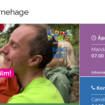
rnehage
Åpn
Mandag
07.00 
Adres
Kon
Camil