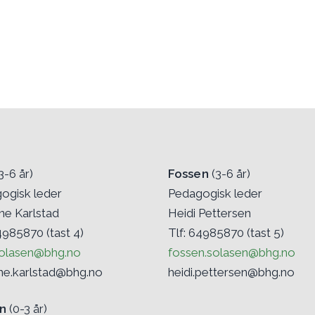
3-6 år)
Fossen
(3-6 år)
ogisk leder
Pedagogisk leder
ne Karlstad
Heidi Pettersen
4985870 (tast 4)
Tlf: 64985870 (tast 5)
solasen@bhg.no
fossen.solasen@bhg.no
ine.karlstad@bhg.no
heidi.pettersen@bhg.no
n
(0-3 år)