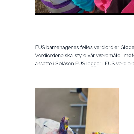
FUS barnehagenes felles verdiord er Glø
Verdiordene skal styre vår væremåte i møt
ansatte i Solåsen FUS legger i FUS verdio