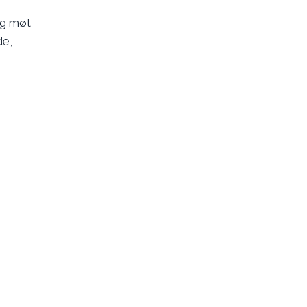
og møt
de,