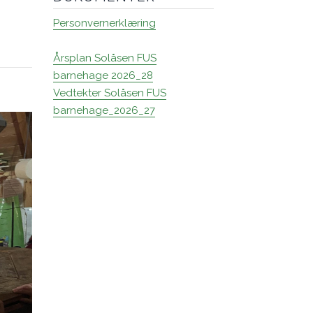
Personvernerklæring
Årsplan Solåsen FUS
barnehage 2026_28
Vedtekter Solåsen FUS
barnehage_2026_27