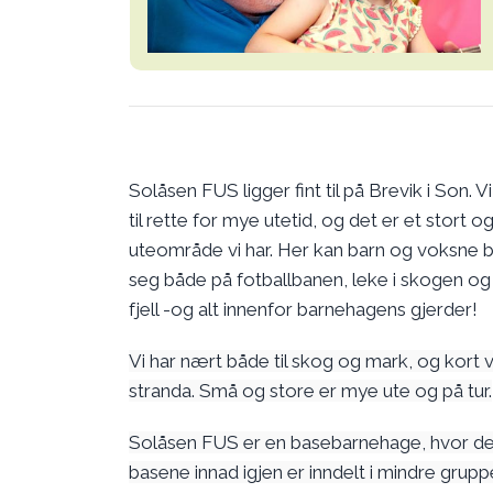
Solåsen FUS ligger fint til på Brevik i Son. V
til rette for mye utetid, og det er et stort og
uteområde vi har. Her kan barn og voksne b
seg både på fotballbanen, leke i skogen og 
fjell -og alt innenfor barnehagens gjerder!
Vi har nært både til skog og mark, og kort ve
stranda. Små og store er mye ute og på tur.
Solåsen FUS er en basebarnehage, hvor de
basene innad igjen er inndelt i mindre gruppe