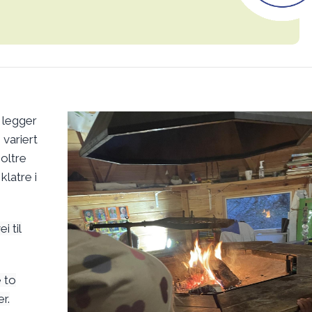
i legger
 variert
oltre
klatre i
i til
 to
r.