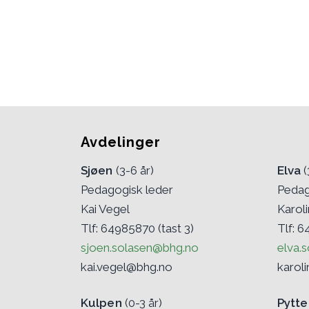
Avdelinger
Sjøen
(3-6 år)
Elva
(
Pedagogisk leder
Pedag
Kai Vegel
Karoli
Tlf: 64985870 (tast 3)
Tlf: 6
sjoen.solasen@bhg.no
elva.
kai.vegel@bhg.no
karol
Kulpen
(0-3 år)
Pytte