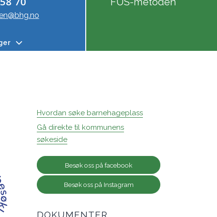
 58 70
FUS-metoden
sen@bhg.no
nger
Hvordan søke barnehageplass
Gå direkte til kommunens
søkeside
Besøk oss på facebook
Besøk oss på Instagram
DOKUMENTER