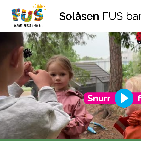
Hopp til innhold
Solåsen
FUS ba