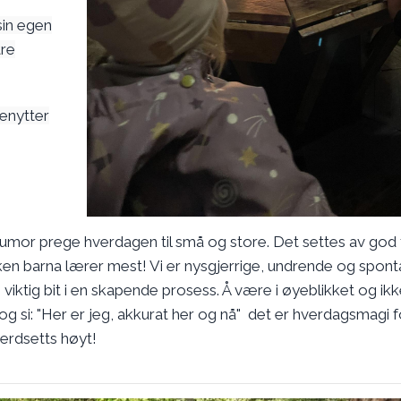
sin egen
tre
enytter
mor prege hverdagen til små og store. Det settes av god ti
ken barna lærer mest! Vi er nysgjerrige, undrende og spon
tig bit i en skapende prosess. Å være i øyeblikket og ikk
 og si: "Her er jeg, akkurat her og nå" det er hverdagsmagi 
verdsetts høyt!