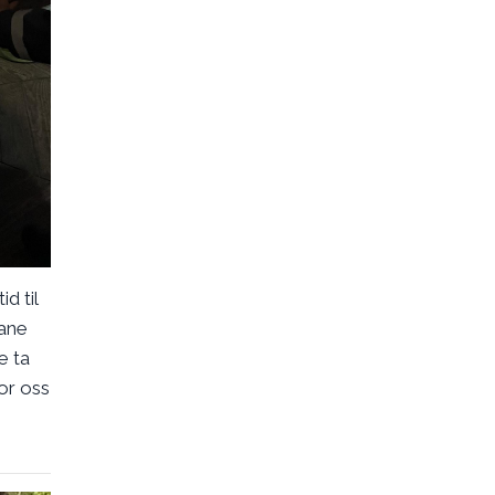
d til
tane
e ta
for oss