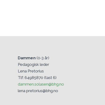
Dammen
(0-3 år)
Pedagogisk leder
Lena Pretorius
Tlf: 64985870 (tast 6)
dammen.solasen@bhg.no
lena pretorius@bhg.no