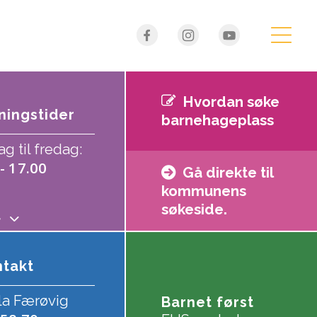
Hvordan søke
ingstider
barnehageplass
 til fredag:
- 17.00
Gå direkte til
kommunens
søkeside.
se
takt
la Færøvig
Barnet først