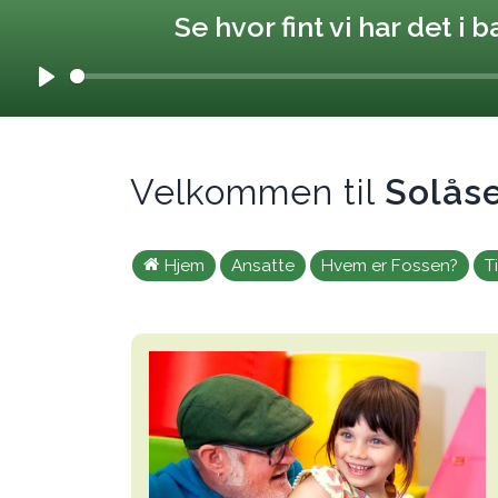
Se hvor fint vi har det i
Play
Velkommen til
Solås
Hjem
Ansatte
Hvem er Fossen?
T