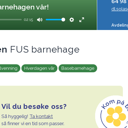
64 98
 barnehagen vår!
dl.sola
02:15
Avdeli
Mute
Settings
Enter
fullscreen
en
FUS barnehage
ilvenning
Hverdagen vår
Basebarnehage
Vil du besøke oss?
Så hyggelig!
Ta kontakt
så finner vi en tid som passer.