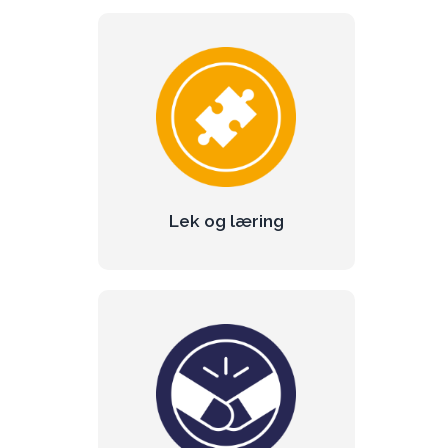
Lek og læring
Barn synes det er gøy å lære nye ting.
Vi snakker med og ikke til barna.
Les mer om lek og læring
Lek og læring
Løfter og
forventninger
Les mer om våre løfter og hva du kan
forvente av oss.