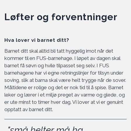
Løfter og forventninger
Hva lover vi barnet ditt?
Barnet ditt skal alltid bli tatt hyggelig imot når det
kommer til en FUS-barnehage. I løpet av dagen skal
barnet få søvn og hvile tilpasset seg selv. I FUS
barnehagene har vi egne retningslinjer for tilsyn under
soving, slik at barna skal være helt trygge når de sover.
Måltidene er rolige og det er nok tid til å spise. Barnet
leker og lærer i et miljø preget av varme og glede, og
er ute minst to timer hver dag. Vi lover at vi er genuint
opptatt av barnet ditt.
"små helter må ha