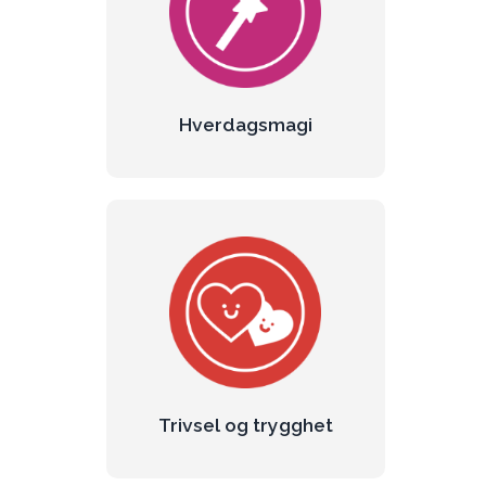
En pinne blir en tryllestav og kanskje
finnes det haier i sølepytten? Barnas
fantasiverden er et spennende sted.
Les mer om hverdagsmagi
Hverdagsmagi
Trivsel og
trygghet
Vi trøster, leker, skaper mestring,
forståelse og oppmuntring.
Les mer om trygghet
Trivsel og trygghet