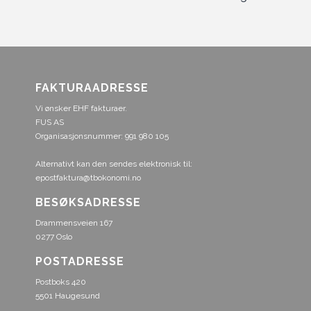
FAKTURAADRESSE
Vi ønsker EHF fakturaer.
FUS AS
Organisasjonsnummer: 991 980 105
Alternativt kan den sendes elektronisk til:
epostfaktura@tbokonomi.no
BESØKSADRESSE
Drammensveien 167
0277 Oslo
POSTADRESSE
Postboks 420
5501 Haugesund