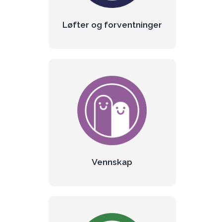
Les mer om løfter
Løfter og forventninger
Vennskap
Å ha en venn skaper glade barn.
Les mer om vennskap
Vennskap