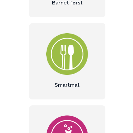
Barnet først
Smartmat
Hopp og sprett, høyt og lavt. Små helter
trenger sunn mat som skaper
overskudd.
Les mer om smartmat
Smartmat
Hverdagsmagi