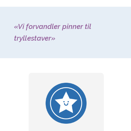
«Vi forvandler pinner til
tryllestaver»
Barnet først
Hvordan vi samhandler med barnet ditt
og skaper trygghet. Det som skiller oss
fra alle de andre.
Les mer om barnet først