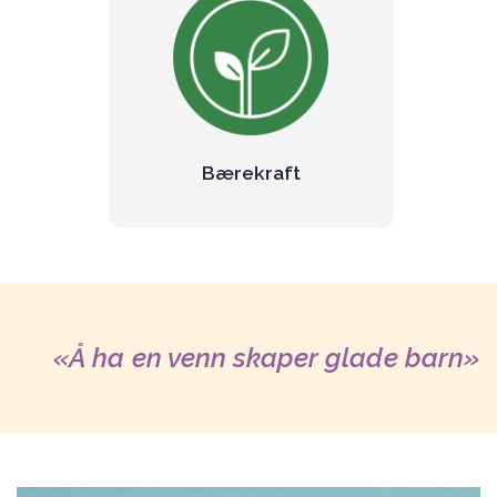
Bærekraft
Å ta vare på seg selv, hverandre,
naturen og framtiden.
Les mer om bærekraft
Bærekraft
«Å ha en venn skaper glade barn»