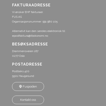
FAKTURAADRESSE
Vi ønsker EHF fakturaer.
FUS AS
Organisasjonsnummer: 991 980 105
Alternativt kan den sendes elektronisk til:
epostfaktura@tbokonomi.no
BESØKSADRESSE
Drammensveien 167
0277 Oslo
POSTADRESSE
Postboks 420
5501 Haugesund
Fuspoden
Kontakt oss