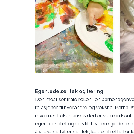
Egenledelse i lek og læring
Den mest sentrale rollen i en barnehagehve
relasjoner til hverandre og voksne. Barna l
mye mer. Leken anses derfor som en kontin
egen identitet og selvtillit, videre gir det 
å være deltakende i lek, legge til rette for