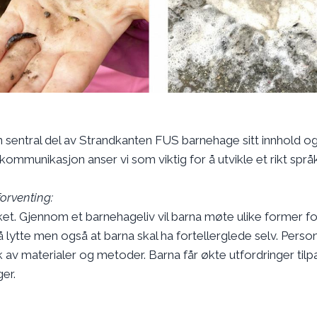
 en sentral del av Strandkanten FUS barnehage sitt innhold og
mmunikasjon anser vi som viktig for å utvikle et rikt språ
orventing:
ket. Gjennom et barnehageliv vil barna møte ulike former fo
 lytte men også at barna skal ha fortellerglede selv. Perso
av materialer og metoder. Barna får økte utfordringer tilp
er.