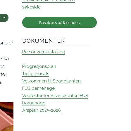
søkeside
r
Besøk oss på facebook
DOKUMENTER
ksne er
Personvernerklæring
 skal
nas
Progresjonsplan
Tidlig innsats
te i
Velkommen til Strandkanten
e,
FUS barnehage!
Vedtekter for Strandkanten FUS
barnehage
Årsplan 2025-2026