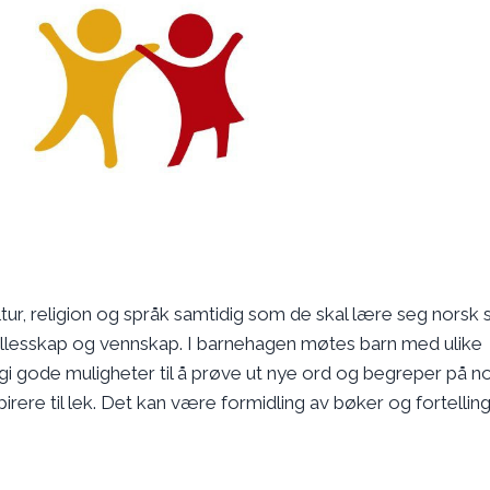
ur, religion og språk samtidig som de skal lære seg norsk 
 fellesskap og vennskap. I barnehagen møtes barn med ulike
n gi gode muligheter til å prøve ut nye ord og begreper på no
pirere til lek. Det kan være formidling av bøker og fortelling