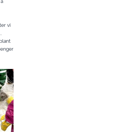
 å
er vi
,
blant
trenger