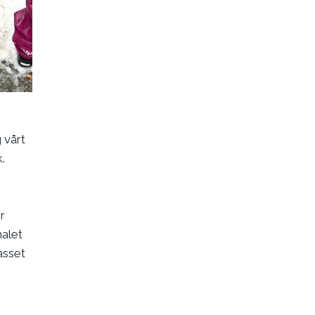
 vårt
k.
r
nalet
asset