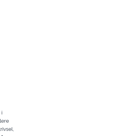
 i
flere
rivsel,