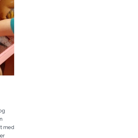
 og
n
ivt med
ber