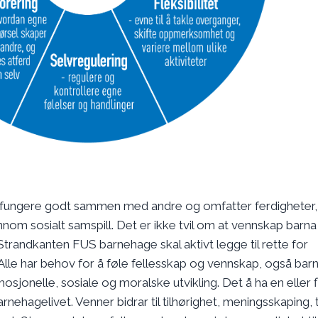
å fungere godt sammen med andre og omfatter ferdigheter,
om sosialt samspill. Det er ikke tvil om at vennskap barna
Strandkanten FUS barnehage skal aktivt legge til rette for
 Alle har behov for å føle fellesskap og vennskap, også barn
sjonelle, sosiale og moralske utvikling. Det å ha en eller 
rnehagelivet. Venner bidrar til tilhørighet, meningsskaping, t