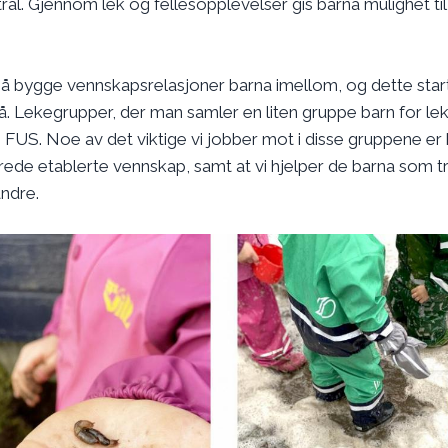
al. Gjennom lek og fellesopplevelser gis barna mulighet til
å bygge vennskapsrelasjoner barna imellom, og dette start
. Lekegrupper, der man samler en liten gruppe barn for lek
n FUS. Noe av det viktige vi jobber mot i disse gruppene er 
lerede etablerte vennskap, samt at vi hjelper de barna som 
andre.