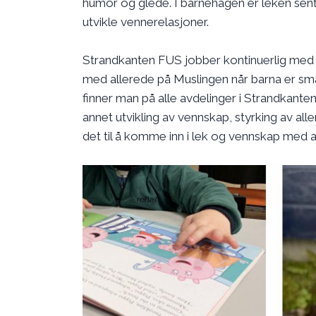
humor og glede. I barnehagen er leken sentr
utvikle vennerelasjoner.
Strandkanten FUS jobber kontinuerlig med 
med allerede på Muslingen når barna er små
finner man på alle avdelinger i Strandkante
annet utvikling av vennskap, styrking av al
det til å komme inn i lek og vennskap med 