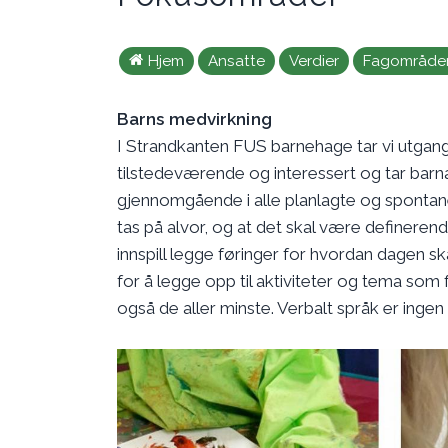
Hjem
Ansatte
Verdier
Fagområde
Barns medvirkning
I Strandkanten FUS barnehage tar vi utgangs
tilstedeværende og interessert og tar barna
gjennomgående i alle planlagte og spontane ak
tas på alvor, og at det skal være definerend
innspill legge føringer for hvordan dagen sk
for å legge opp til aktiviteter og tema som
også de aller minste. Verbalt språk er inge