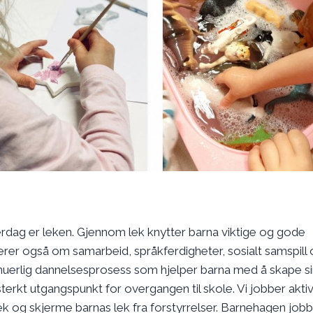
rdag er leken. Gjennom lek knytter barna viktige og gode
ærer også om samarbeid, språkferdigheter, sosialt samspill
uerlig dannelsesprosess som hjelper barna med å skape si
et sterkt utgangspunkt for overgangen til skole. Vi jobber akt
 lek og skjerme barnas lek fra forstyrrelser. Barnehagen job