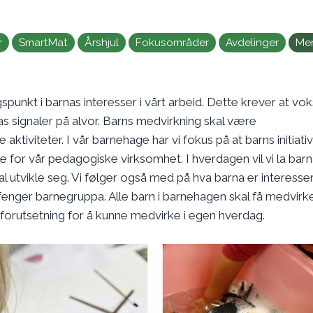
r
SmartMat
Årshjul
Fokusområder
Avdelinger
Me
punkt i barnas interesser i vårt arbeid. Dette krever at vo
s signaler på alvor. Barns medvirkning skal være
tiviteter. I vår barnehage har vi fokus på at barns initiativ
e for vår pedagogiske virksomhet. I hverdagen vil vi la bar
al utvikle seg. Vi følger også med på hva barna er interesser
 fenger barnegruppa. Alle barn i barnehagen skal få medvirk
n forutsetning for å kunne medvirke i egen hverdag.