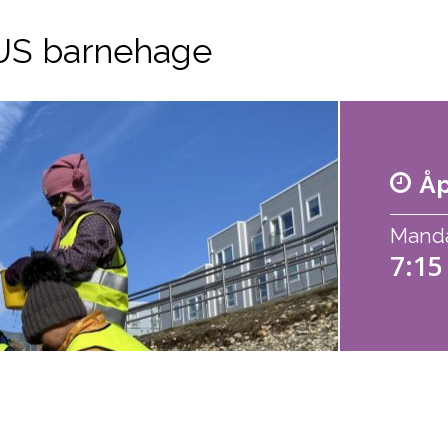
US barnehage
Åp
Mandag
7:15