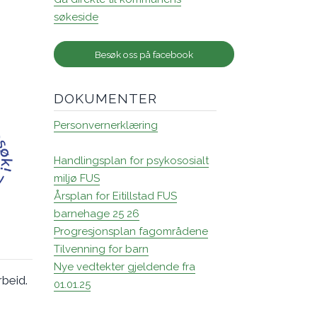
søkeside
Besøk oss på facebook
DOKUMENTER
Personvernerklæring
Handlingsplan for psykososialt
miljø FUS
Årsplan for Eitillstad FUS
barnehage 25 26
Progresjonsplan fagområdene
Tilvenning for barn
Nye vedtekter gjeldende fra
rbeid.
01.01.25