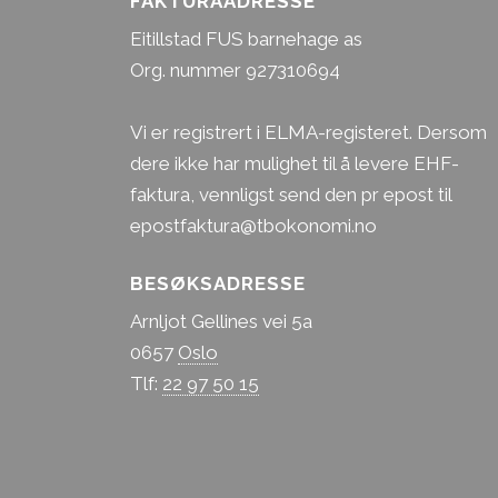
FAKTURAADRESSE
Eitillstad FUS barnehage as
Org. nummer 927310694
Vi er registrert i ELMA-registeret. Dersom
dere ikke har mulighet til å levere EHF-
faktura, vennligst send den pr epost til
epostfaktura@tbokonomi.no
BESØKSADRESSE
Arnljot Gellines vei 5a
0657
Oslo
Tlf:
22 97 50 15