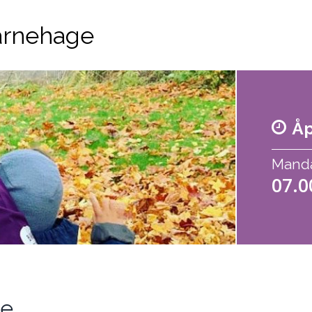
arnehage
Åp
Mandag
07.0
ne