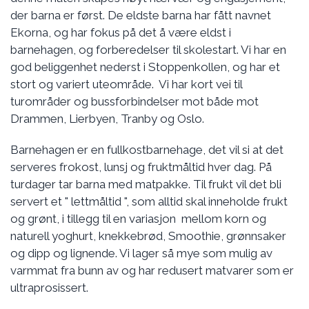
der barna er først. De eldste barna har fått navnet
Ekorna, og har fokus på det å være eldst i
barnehagen, og forberedelser til skolestart. Vi har en
god beliggenhet nederst i Stoppenkollen, og har et
stort og variert uteområde. Vi har kort vei til
turområder og bussforbindelser mot både mot
Drammen, Lierbyen, Tranby og Oslo.
Barnehagen er en fullkostbarnehage, det vil si at det
serveres frokost, lunsj og fruktmåltid hver dag. På
turdager tar barna med matpakke. Til frukt vil det bli
servert et " lettmåltid ", som alltid skal inneholde frukt
og grønt, i tillegg til en variasjon mellom korn og
naturell yoghurt, knekkebrød, Smoothie, grønnsaker
og dipp og lignende. Vi lager så mye som mulig av
varmmat fra bunn av og har redusert matvarer som er
ultraprosissert.