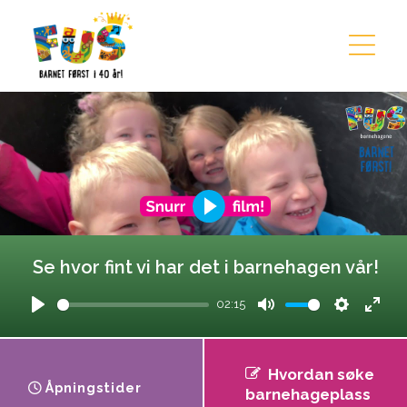
Hopp til innhold
Se hvor fint vi har det i barnehagen vår!
02:15
Play
Mute
Settings
Ente
fulls
Hvordan søke
Åpningstider
barnehageplass