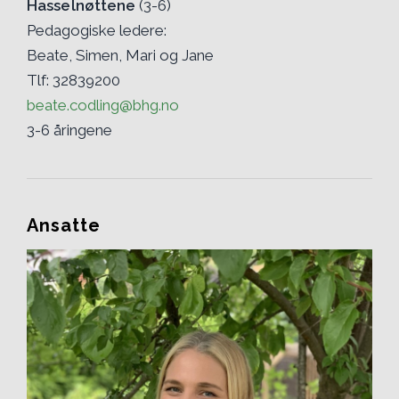
Hasselnøttene
(3-6)
Pedagogiske ledere:
Beate, Simen, Mari og Jane
Tlf: 32839200
beate.codling@bhg.no
3-6 åringene
Ansatte