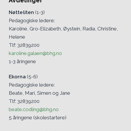
Avdelinger
Nøtteliten
(1-3)
Pedagogiske ledere:
Karoline, Gro-Elizabeth, Øystein, Radia, Christine,
Helene
Tlf: 32839200
karoline.galaen@bhg.no
1-3 åringene
Ekorna
(5-6)
Pedagogiske ledere:
Beate, Mari, Simen og Jane
Tlf: 32839200
beate.codling@bhg.no
5 åringene (skolestartere)