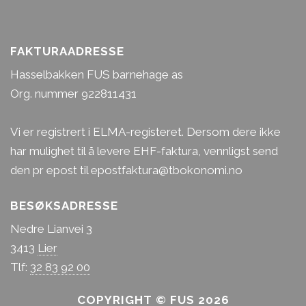
FAKTURAADRESSE
Hasselbakken FUS barnehage as
Org. nummer 922811431
Vi er registrert i ELMA-registeret. Dersom dere ikke
har mulighet til å levere EHF-faktura, vennligst send
den pr epost til epostfaktura@tbokonomi.no
BESØKSADRESSE
Nedre Lianvei 3
3413
Lier
Tlf:
32 83 92 00
Gro-Elizabeth Thommessen
COPYRIGHT © FUS 2026
Pedagogisk leder