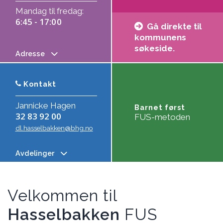
Mandag til fredag:
6:45 - 17:00
Gå direkte til
kommunens
søkeside.
Adresse
Kontakt
Jannicke Hagen
Barnet først
32 83 92 00
FUS-metoden
dl.hasselbakken@bhg.no
Avdelinger
Velkommen til
Hasselbakken
FUS