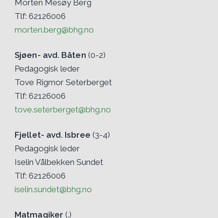
Morten Mesøy Berg
Tlf: 62126006
morten.berg@bhg.no
Sjøen- avd. Båten
(0-2)
Pedagogisk leder
Tove Rigmor Seterberget
Tlf: 62126006
tove.seterberget@bhg.no
Fjellet- avd. Isbree
(3-4)
Pedagogisk leder
Iselin Vålbekken Sundet
Tlf: 62126006
iselin.sundet@bhg.no
Matmagiker
(.)