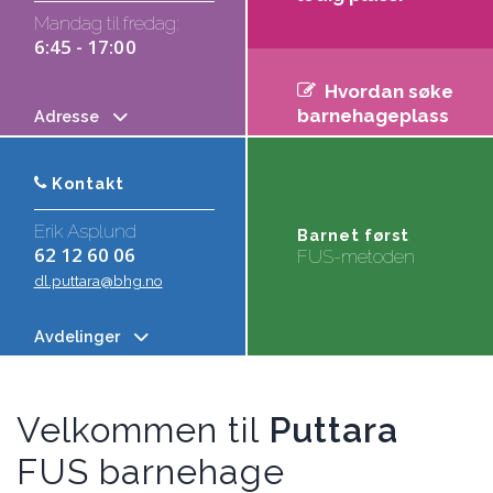
Mandag til fredag:
6:45 - 17:00
Hvordan søke
barnehageplass
Adresse
Kontakt
Erik Asplund
Barnet først
62 12 60 06
FUS-metoden
dl.puttara@bhg.no
Avdelinger
Velkommen til
Puttara
FUS barnehage