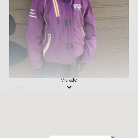
Vis alle
Iselin
Baseleder
Fjellet
Iselin er en humørspreder som sprer glede i
hverdagen. Hun er en trygg og engasjert
rollemodell som møter barna med varme og