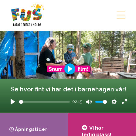
Hopp til innhold
Se hvor fint vi har det i barnehagen vår!
02:15
Play
Mute
Settings
Ente
fulls
Besøk oss!
Vi har
Åpningstider
ledig plass!
Avtal møte