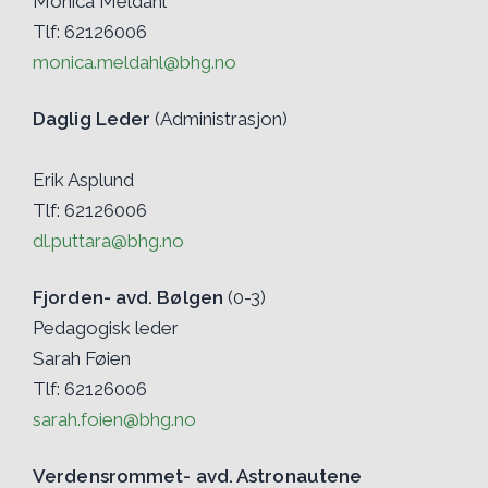
Monica Meldahl
Tlf: 62126006
monica.meldahl@bhg.no
Daglig Leder
(Administrasjon)
Erik Asplund
Tlf: 62126006
dl.puttara@bhg.no
Fjorden- avd. Bølgen
(0-3)
Pedagogisk leder
Sarah Føien
Tlf: 62126006
sarah.foien@bhg.no
Verdensrommet- avd. Astronautene