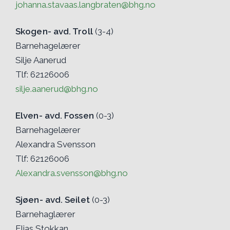
johanna.stavaas.langbraten@bhg.no
Skogen- avd. Troll
(3-4)
Barnehagelærer
Silje Aanerud
Tlf: 62126006
silje.aanerud@bhg.no
Elven- avd. Fossen
(0-3)
Barnehagelærer
Alexandra Svensson
Tlf: 62126006
Alexandra.svensson@bhg.no
Sjøen- avd. Seilet
(0-3)
Barnehaglærer
Elias Stokkan