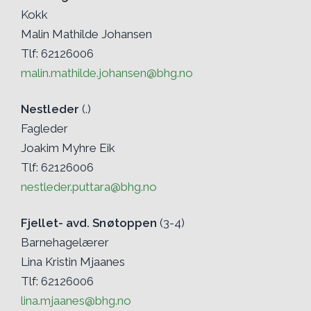
Kokk
Malin Mathilde Johansen
Tlf: 62126006
malin.mathilde.johansen@bhg.no
Nestleder
(.)
Fagleder
Joakim Myhre Eik
Tlf: 62126006
nestleder.puttara@bhg.no
Fjellet- avd. Snøtoppen
(3-4)
Barnehagelærer
Lina Kristin Mjaanes
Tlf: 62126006
lina.mjaanes@bhg.no