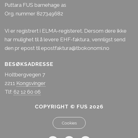
Puttara FUS barnehage as
Org. nummer 827349682
Vi er registrert i ELMA-registeret. Dersom dere ikke
har mulighet til å levere EHF-faktura, vennligst send
den pr epost til epostfaktura@tbokonomi.no
BESØKSADRESSE
Gunhild
Holtbergvegen 7
Barneveileder
2211
Kongsvinger
Verdensrommet
Tlf:
62 12 60 06
Fagarbeider
COPYRIGHT © FUS 2026
Jeg er Gunhild og er alltid i godt humør i møte med
Cookies
alle barna i Puttara Fus barnehage. Jeg er så glad
og stolt av å få være en viktig del av livet til barna,