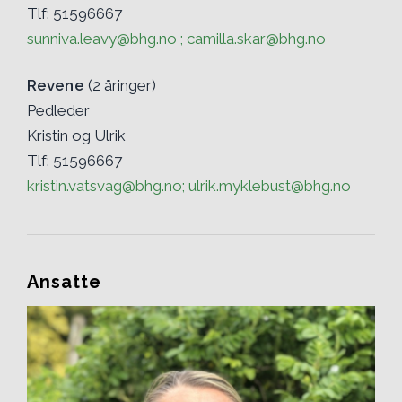
Tlf: 51596667
sunniva.leavy@bhg.no ; camilla.skar@bhg.no
Revene
(2 åringer)
Pedleder
Kristin og Ulrik
Tlf: 51596667
kristin.vatsvag@bhg.no; ulrik.myklebust@bhg.no
Ansatte