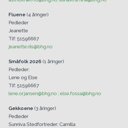
Fluene
(4 åringer)
Pedleder
Jeanette
Tlf: 51596667
jeanette.riis@bhg.no
Småfolk 2026
(1 åringer)
Pedleder:
Lene og Else
Tlf: 51596667
lene.orjansen@bhg.no ; else.fossa@bhg.no
Gekkoene
(3 åringer)
Pedleder
Sunniva Stedfortreder: Camilla