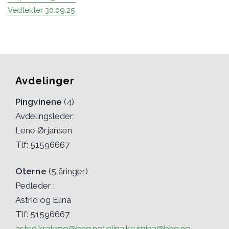
Vedtekter 30.09.25
Avdelinger
Pingvinene
(4)
Avdelingsleder:
Lene Ørjansen
Tlf: 51596667
Oterne
(5 åringer)
Pedleder :
Astrid og Elina
Tlf: 51596667
astrid.krakmo@bhg.no; elina.krumina@bhg.no