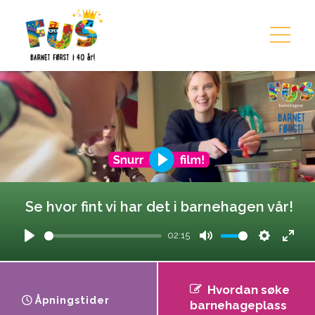
Hopp til innhold
Se hvor fint vi har det i barnehagen vår!
02:15
Play
Mute
Settings
Ente
fulls
Hvordan søke
Åpningstider
barnehageplass