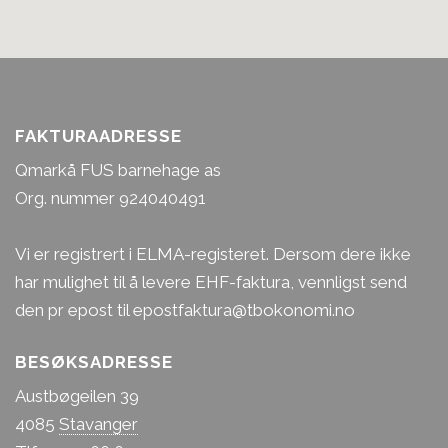
FAKTURAADRESSE
Qmarkå FUS barnehage as
Org. nummer 924040491
Vi er registrert i ELMA-registeret. Dersom dere ikke
har mulighet til å levere EHF-faktura, vennligst send
den pr epost til epostfaktura@tbokonomi.no
BESØKSADRESSE
Austbøgeilen 39
4085
Stavanger