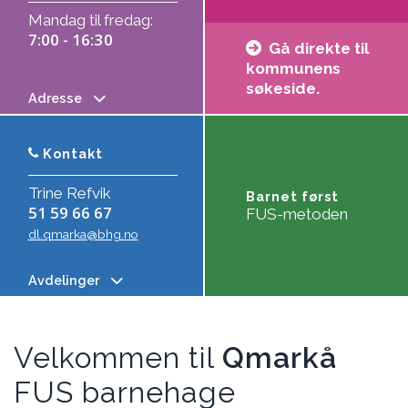
Mandag til fredag:
7:00 - 16:30
Gå direkte til
kommunens
søkeside.
Adresse
Kontakt
Trine Refvik
Barnet først
51 59 66 67
FUS-metoden
dl.qmarka@bhg.no
Avdelinger
Velkommen til
Qmarkå
FUS barnehage