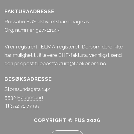
FAKTURAADRESSE
Rossabø FUS aktivitetsbarnehage as
Org. nummer 927311143
Vi er registrert i ELMA-registeret. Dersom dere ikke
har mulighet til å levere EHF-faktura, vennligst send
den pr epost til epostfaktura@tbokonomi.no
BESØKSADRESSE
Storasundsgata 142
5532
Haugesund
Tlf:
52 71 77 55
COPYRIGHT © FUS 2026