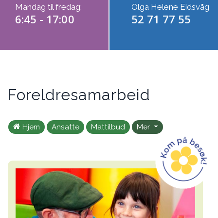
Mandag til fredag:
Olga Helene Eidsvåg
6:45 - 17:00
52 71 77 55
Foreldresamarbeid
Hjem
Ansatte
Mattilbud
Mer