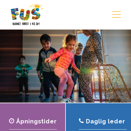
Hopp til innhold
Åpningstider
Daglig leder