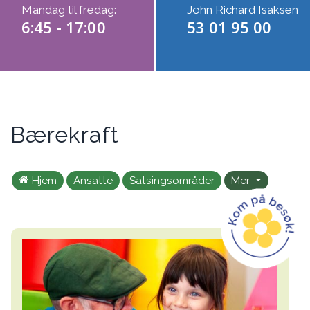
Mandag til fredag:
John Richard Isaksen
6:45 - 17:00
53 01 95 00
Bærekraft
Hjem
Ansatte
Satsingsområder
Mer