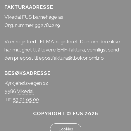
FAKTURAADRESSE
Vikedal FUS barnehage as
Org. nummer 992784229
Vi er registrert i ELMA-registeret. Dersom dere ikke
har mulighet til å levere EHF-faktura, vennligst send
den pr epost til epostfaktura@tbokonomi.no
BESØKSADRESSE
Kyrkjehølsvegen 12
5586
Vikedal
Tlf:
53 01 95 00
COPYRIGHT © FUS 2026
Cookies