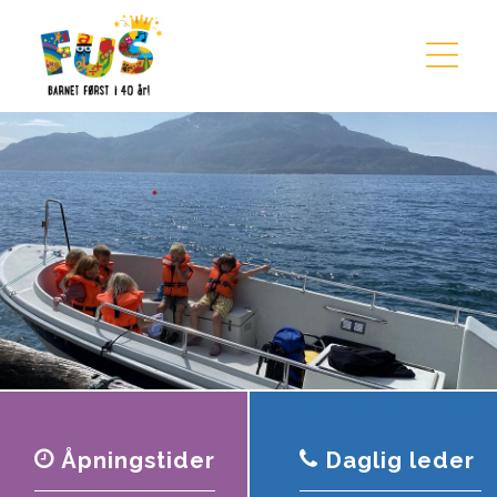
Hopp til innhold
Åpningstider
Daglig leder