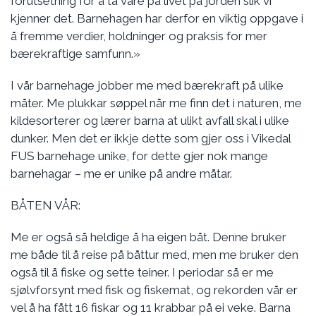
forutsetning for å ta vare på livet på jorden slik vi
kjenner det. Barnehagen har derfor en viktig oppgave i
å fremme verdier, holdninger og praksis for mer
bærekraftige samfunn.»
I vår barnehage jobber me med bærekraft på ulike
måter. Me plukkar søppel når me finn det i naturen, me
kildesorterer og lærer barna at ulikt avfall skal i ulike
dunker. Men det er ikkje dette som gjer oss i Vikedal
FUS barnehage unike, for dette gjer nok mange
barnehagar – me er unike på andre måtar.
BÅTEN VÅR:
Me er også så heldige å ha eigen båt. Denne bruker
me både til å reise på båttur med, men me bruker den
også til å fiske og sette teiner. I periodar så er me
sjølvforsynt med fisk og fiskemat, og rekorden vår er
vel å ha fått 16 fiskar og 11 krabbar på ei veke. Barna