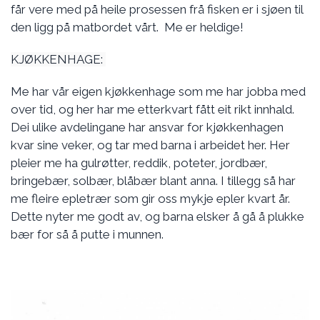
får vere med på heile prosessen frå fisken er i sjøen til
den ligg på matbordet vårt. Me er heldige!
KJØKKENHAGE:
Me har vår eigen kjøkkenhage som me har jobba med
over tid, og her har me etterkvart fått eit rikt innhald.
Dei ulike avdelingane har ansvar for kjøkkenhagen
kvar sine veker, og tar med barna i arbeidet her. Her
pleier me ha gulrøtter, reddik, poteter, jordbær,
bringebær, solbær, blåbær blant anna. I tillegg så har
me fleire epletrær som gir oss mykje epler kvart år.
Dette nyter me godt av, og barna elsker å gå å plukke
bær for så å putte i munnen.