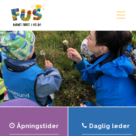
Hopp til innhold
Åpningstider
Daglig leder