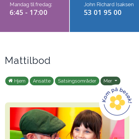
Mandag til fredag:
John Richard Isaksen
6:45 - 17:00
53 01 95 00
Mattilbod
Hjem
Ansatte
Satsingsområder
Mer