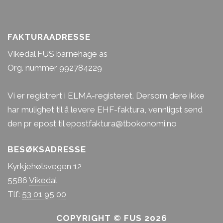
FAKTURAADRESSE
Vikedal FUS barnehage as
Org. nummer 992784229
Vi er registrert i ELMA-registeret. Dersom dere ikke
har mulighet til å levere EHF-faktura, vennligst send
den pr epost til epostfaktura@tbokonomi.no
BESØKSADRESSE
Kyrkjehølsvegen 12
5586
Vikedal
Tlf:
53 01 95 00
COPYRIGHT © FUS 2026