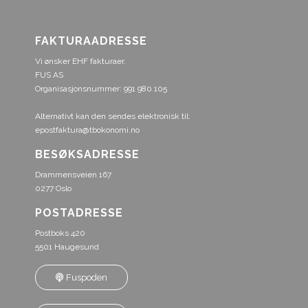
FAKTURAADRESSE
Vi ønsker EHF fakturaer.
FUS AS
Organisasjonsnummer: 991 980 105
Alternativt kan den sendes elektronisk til:
epostfaktura@tbokonomi.no
BESØKSADRESSE
Drammensveien 167
0277 Oslo
POSTADRESSE
Postboks 420
5501 Haugesund
Fuspoden