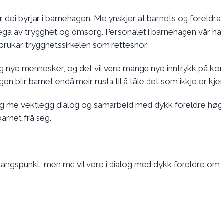
år dei byrjar i barnehagen. Me ynskjer at barnets og foreldra
a av trygghet og omsorg. Personalet i barnehagen vår ha
 brukar trygghetssirkelen som rettesnor.
 nye mennesker, og det vil vere mange nye inntrykk på kort
gen blir barnet endå meir rusta til å tåle det som ikkje er kje
 og me vektlegg dialog og samarbeid med dykk foreldre høg
barnet frå seg.
 utgangspunkt, men me vil vere i dialog med dykk foreldre om