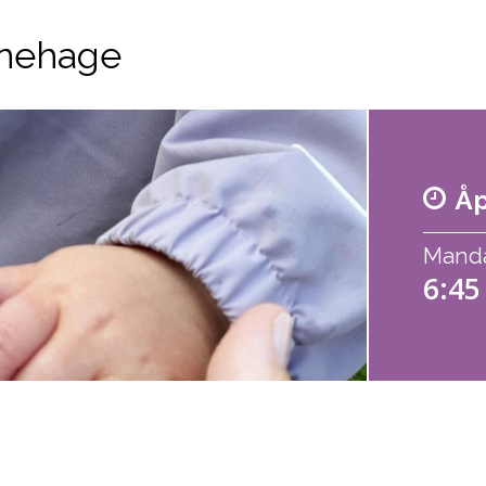
nehage
Åp
Mandag
6:45