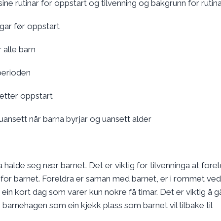
ne rutinar for oppstart og tilvenning og bakgrunn for rutin
agar før oppstart
r alle barn
sperioden
 etter oppstart
 uansett når barna byrjar og uansett alder
halde seg nær barnet. Det er viktig for tilvenninga at forel
 for barnet. Foreldra er saman med barnet, er i rommet ved
ein kort dag som varer kun nokre få timar. Det er viktig å 
 barnehagen som ein kjekk plass som barnet vil tilbake til