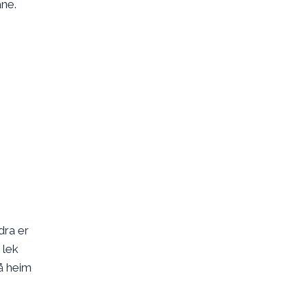
ane.
dra er
 lek
gå heim