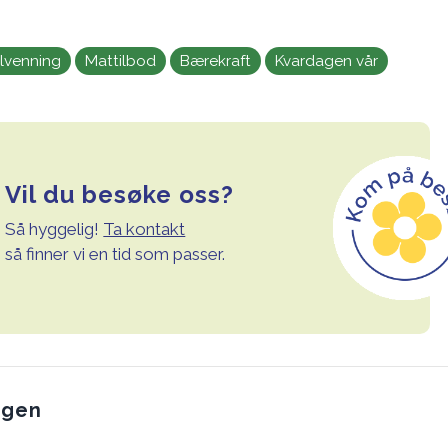
ilvenning
Mattilbod
Bærekraft
Kvardagen vår
Vil du besøke oss?
Så hyggelig!
Ta kontakt
så finner vi en tid som passer.
agen