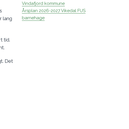
Vindafjord kommune
s
Årsplan 2026-2027 Vikedal FUS
barnehage
r lang
 tid.
nt.
t. Det