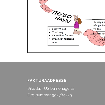
FAKTURAADRESSE
Vikedal FUS barnehage as
Org. nummer 992784229