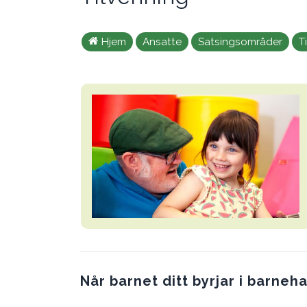
Hjem
Ansatte
Satsingsområder
T
Når barnet ditt byrjar i barneh