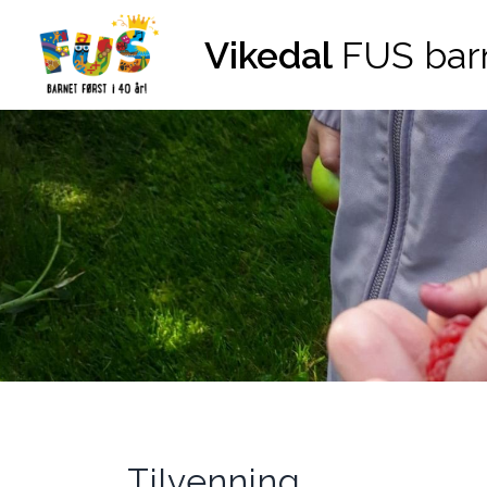
Hopp til innhold
Vikedal
FUS bar
Tilvenning