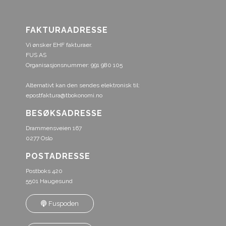
FAKTURAADRESSE
Vi ønsker EHF fakturaer.
FUS AS
Organisasjonsnummer: 991 980 105
Alternativt kan den sendes elektronisk til:
epostfaktura@tbokonomi.no
BESØKSADRESSE
Drammensveien 167
0277 Oslo
POSTADRESSE
Postboks 420
5501 Haugesund
Fuspoden