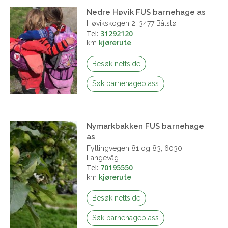
Nedre Høvik FUS barnehage as
Høvikskogen 2, 3477 Båtstø
Tel:
31292120
km
kjørerute
Besøk nettside
Søk barnehageplass
Nymarkbakken FUS barnehage
as
Fyllingvegen 81 og 83, 6030
Langevåg
Tel:
70195550
km
kjørerute
Besøk nettside
Søk barnehageplass