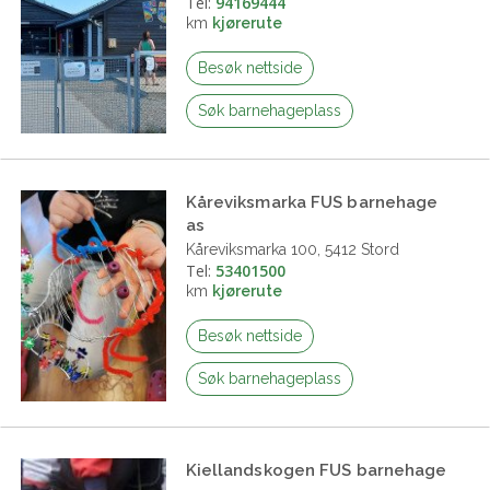
Tel:
94169444
km
kjørerute
Besøk nettside
Søk barnehageplass
Kåreviksmarka FUS barnehage
as
Kåreviksmarka 100, 5412 Stord
Tel:
53401500
km
kjørerute
Besøk nettside
Søk barnehageplass
Kiellandskogen FUS barnehage