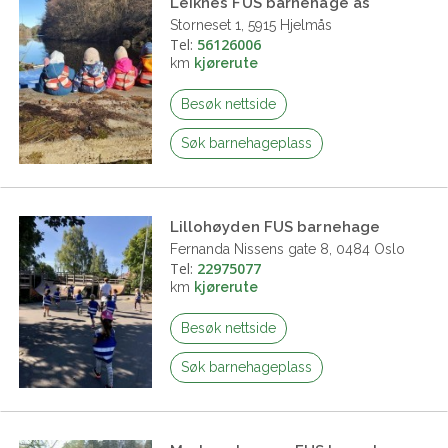
Leiknes FUS barnehage as
Storneset 1, 5915 Hjelmås
Tel:
56126006
km
kjørerute
Besøk nettside
Søk barnehageplass
Lillohøyden FUS barnehage
Fernanda Nissens gate 8, 0484 Oslo
Tel:
22975077
km
kjørerute
Besøk nettside
Søk barnehageplass