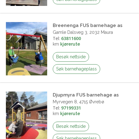
Breenenga FUS barnehage as
Gamle Dalsveg 3, 2032 Maura
Tel:
63811600
km
kjørerute
Besøk nettside
Søk barnehageplass
Djupmyra FUS barnehage as
Myrvegen 8, 4715 Øvrebø
Tel:
97199331
km
kjørerute
Besøk nettside
Søk barnehageplass