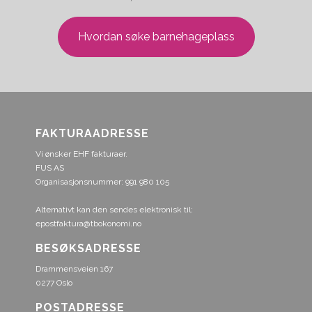
Hvordan søke barnehageplass
FAKTURAADRESSE
Vi ønsker EHF fakturaer.
FUS AS
Organisasjonsnummer: 991 980 105
Alternativt kan den sendes elektronisk til:
epostfaktura@tbokonomi.no
BESØKSADRESSE
Drammensveien 167
0277 Oslo
POSTADRESSE