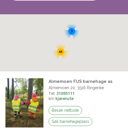
3
44
Almemoen FUS barnehage as
Almemoen 20, 3516 Ringerike
Tel:
31095111
km
kjørerute
Besøk nettside
Søk barnehageplass