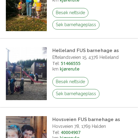
Besøk nettside
Søk barnehageplass
Helleland FUS barnehage as
Eftelandsveien 15, 4376 Helleland
Tel:
51466555
km
kjørerute
Besøk nettside
Søk barnehageplass
Hovsveien FUS barnehage as
Hovsveien 78, 1769 Halden
Tel:
40004907
km
kjørerute