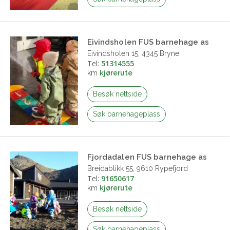
Eivindsholen FUS barnehage as
Eivindsholen 15, 4345 Bryne
Tel:
51314555
km
kjørerute
Besøk nettside
Søk barnehageplass
Fjordadalen FUS barnehage as
Breidablikk 55, 9610 Rypefjord
Tel:
91650617
km
kjørerute
Besøk nettside
Søk barnehageplass