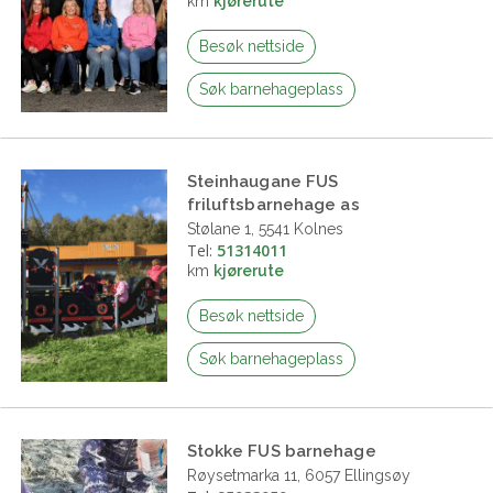
km
kjørerute
Besøk nettside
Søk barnehageplass
Steinhaugane FUS
friluftsbarnehage as
Stølane 1, 5541 Kolnes
Tel:
51314011
km
kjørerute
Besøk nettside
Søk barnehageplass
Stokke FUS barnehage
Røysetmarka 11, 6057 Ellingsøy