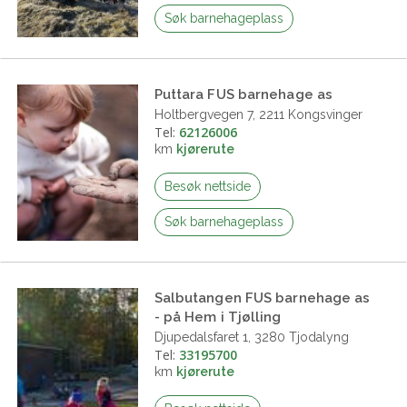
Søk barnehageplass
Puttara FUS barnehage as
Holtbergvegen 7, 2211 Kongsvinger
Tel:
62126006
km
kjørerute
Besøk nettside
Søk barnehageplass
Salbutangen FUS barnehage as
- på Hem i Tjølling
Djupedalsfaret 1, 3280 Tjodalyng
Tel:
33195700
km
kjørerute