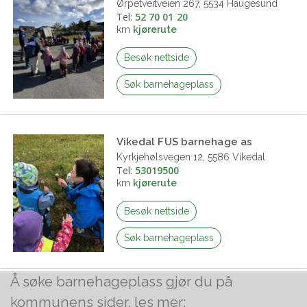
Ørpetveitveien 267, 5534 Haugesund
Tel:
52 70 01 20
km
kjørerute
Besøk nettside
Søk barnehageplass
Vikedal FUS barnehage as
Kyrkjehølsvegen 12, 5586 Vikedal
Tel:
53019500
km
kjørerute
Besøk nettside
Søk barnehageplass
Å søke barnehageplass gjør du på
kommunens sider, les mer: