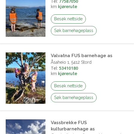
Tel:
77587050
km
kjørerute
Besøk nettside
Søk barnehageplass
Valvatna FUS barnehage as
Åsaheio 1, 5412 Stord
Tel:
53410180
km
kjørerute
Besøk nettside
Søk barnehageplass
Vassbrekke FUS
kulturbarnehage as