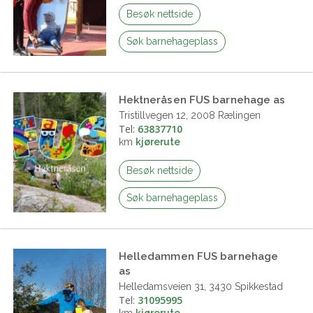
Besøk nettside
Søk barnehageplass
Hektneråsen FUS barnehage as
Tristillvegen 12, 2008 Rælingen
Tel:
63837710
km
kjørerute
Besøk nettside
Søk barnehageplass
Helledammen FUS barnehage
as
Helledamsveien 31, 3430 Spikkestad
Tel:
31095995
km
kjørerute