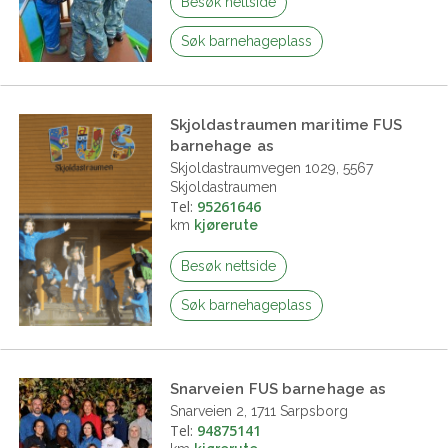
Besøk nettside
Søk barnehageplass
Skjoldastraumen maritime FUS
barnehage as
Skjoldastraumvegen 1029, 5567
Skjoldastraumen
Tel:
95261646
km
kjørerute
Besøk nettside
Søk barnehageplass
Snarveien FUS barnehage as
Snarveien 2, 1711 Sarpsborg
Tel:
94875141