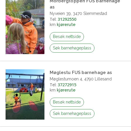
Morbergtoppen FUS barnehage
as
Nyveien 39, 3470 Slemmestad
Tel:
31292550
km
kjørerute
Besøk nettside
Søk barnehageplass
Møglestu FUS barnehage as
Møglestumoen 4, 4790 Lillesand
Tel:
37272915
km
kjørerute
Besøk nettside
Søk barnehageplass