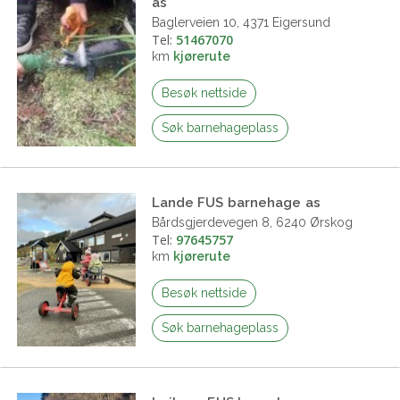
as
Baglerveien 10, 4371 Eigersund
Tel:
51467070
km
kjørerute
Besøk nettside
Søk barnehageplass
Lande FUS barnehage as
Bårdsgjerdevegen 8, 6240 Ørskog
Tel:
97645757
km
kjørerute
Besøk nettside
Søk barnehageplass