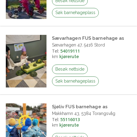
Besøk nettside
Søk barnehageplass
Sævarhagen FUS barnehage as
Sævarhagen 47, 5416 Stord
Tel:
54019111
km
kjørerute
Besøk nettside
Søk barnehageplass
Sjøliv FUS barnehage as
Makkhamn 43, 5384 Torangsvåg
Tel:
55116013
km
kjørerute