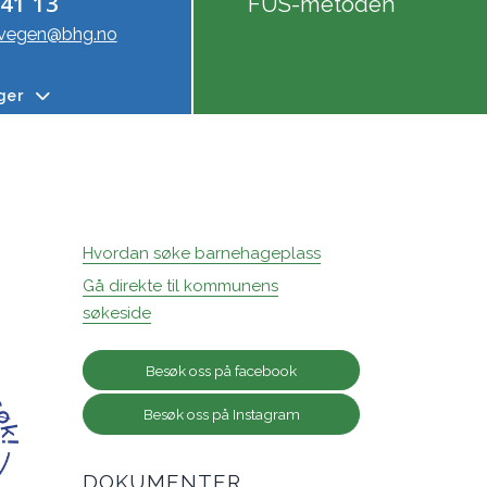
 41 13
FUS-metoden
mvegen@bhg.no
nger
Hvordan søke barnehageplass
Gå direkte til kommunens
søkeside
Besøk oss på facebook
Besøk oss på Instagram
DOKUMENTER