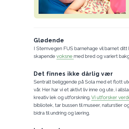
Glødende
I Stemvegen FUS barnehage vil barnet ditt
skapende
voksne
med bred og variert bakg
Det finnes ikke dårlig vær
Sentralt beliggende på Sola med et flott u
vår. Her har vi et aktivt liv inne og ute, i 
kreativ lek og utforskning.
Vi utforsker ver
bibliotek, tar bussen til museer, naturstier o
bidra til undring og læring.