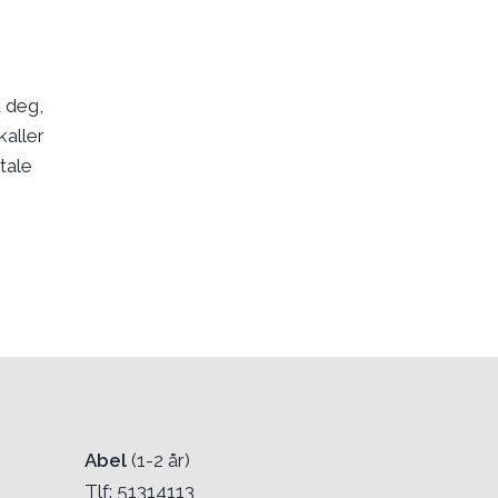
d deg,
kaller
tale
Abel
(1-2 år)
Tlf: 51314113