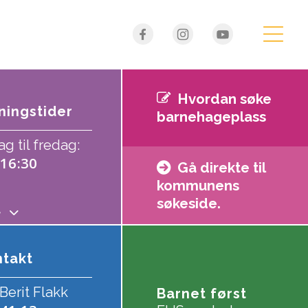
Hvordan søke
ingstider
barnehageplass
 til fredag:
 16:30
Gå direkte til
kommunens
søkeside.
se
takt
Berit Flakk
Barnet først