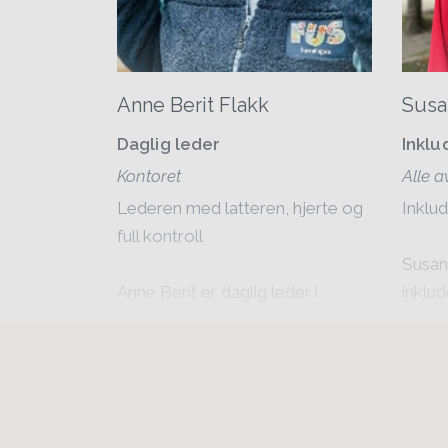
Anne Berit Flakk
Susa
Daglig leder
Inkl
Kontoret
Alle a
Lederen med latteren, hjerte og
Inklud
full kontroll
Susan
Anne Berit er daglig leder i
inklu
barnehagen og kombinerer faglig
for at
styrke med varme og humor. Hun
og ver
har alltid oversikt og kontroll,
engas
men møter både barn, foreldre
voksn
og ansatte med faglighet,
humør.