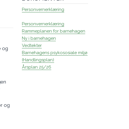
Personvernerklæring
Personvernerklæring
Rammeplanen for barnehagen
Ny i barnehagen
Vedtekter
e og
Barnehagens psykososiale miljø
(Handlingsplan)
Årsplan 25/26
gen
r
er og