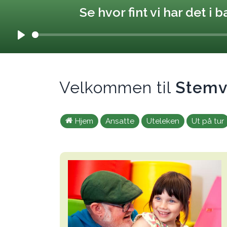
Se hvor fint vi har det i
Play
Velkommen til
Stem
Hjem
Ansatte
Uteleken
Ut på tur