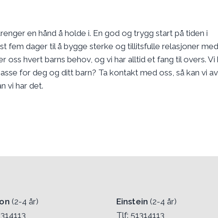
enger en hånd å holde i. En god og trygg start på tiden i
st fem dager til å bygge sterke og tillitsfulle relasjoner me
r oss hvert barns behov, og vi har alltid et fang til overs. Vi 
asse for deg og ditt barn? Ta kontakt med oss, så kan vi av
 vi har det.
!
on
(2-4 år)
Einstein
(2-4 år)
1314113
Tlf: 51314113