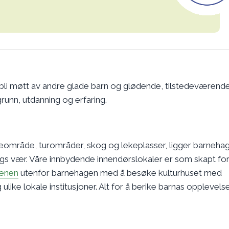
 bli møtt av andre glade barn og glødende, tilstedeværend
runn, utdanning og erfaring.
teområde, turområder, skog og lekeplasser, ligger barneha
allslags vær. Våre innbydende innendørslokaler er som skapt fo
denen
utenfor barnehagen med å besøke kulturhuset med
g ulike lokale institusjoner. Alt for å berike barnas opplevels