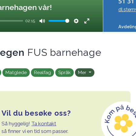
51 31
 barnehagen vår!
dl.ste
02:15
Avdeli
Mute
Settings
Enter
fullscreen
vegen
FUS barnehage
Matglede
Realfag
Språk
Mer
Vil du besøke oss?
Så hyggelig!
Ta kontakt
så finner vi en tid som passer.