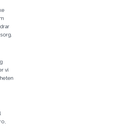
ke
om
idrar
msorg.
og
r vi
gheten
l
ro,