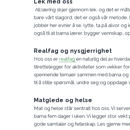
Lek med oss
All læring skjer gjennom lek, og det er måte
bare vårt slagord, det er også vår metode, b
jobber her evner å se, lytte, ta på alvor og 
også til at barna lærer, bygger vennskap, 
Realfag og nysgjerrighet
Hos oss er
realfag
en naturlig del av hverda
tilrettelegger for aktiviteter som vekker 
spennende temaer sammen med barna og sk
til å stille spørsmål, undre seg og oppda
Matglede og helse
Mat og helse står sentralt hos oss. Vi serve
barna fem dager i uken. Vi legger stor vekt
gode samtaler og felleskap. Les gjerne m