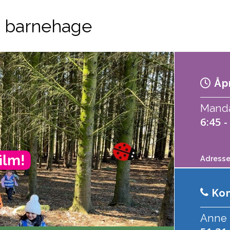
 barnehage
Åpn
Mandag
6:45 -
Adres
Kon
Anne 