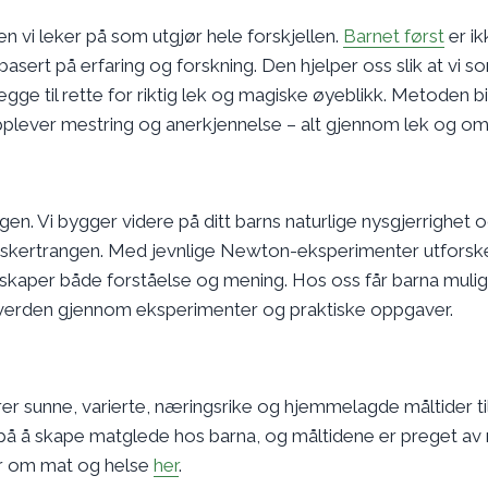
n vi leker på som utgjør hele forskjellen.
Barnet først
er ik
asert på erfaring og forskning. Den hjelper oss slik at vi s
legge til rette for riktig lek og magiske øyeblikk. Metoden b
opplever mestring og anerkjennelse – alt gjennom lek og o
gen. Vi bygger videre på ditt barns naturlige nysgjerrighet 
forskertrangen. Med jevnlige Newton-eksperimenter utforske
aper både forståelse og mening. Hos oss får barna muli
ge verden gjennom eksperimenter og praktiske oppgaver.
rer sunne, varierte, næringsrike og hjemmelagde måltider ti
 på å skape matglede hos barna, og måltidene er preget av 
er om mat og helse
her
.