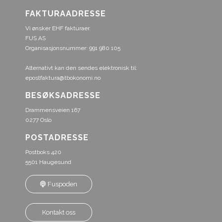
FAKTURAADRESSE
Vi ønsker EHF fakturaer.
FUS AS
Organisasjonsnummer: 991 980 105
Alternativt kan den sendes elektronisk til:
epostfaktura@tbokonomi.no
BESØKSADRESSE
Drammensveien 167
0277 Oslo
POSTADRESSE
Postboks 420
5501 Haugesund
Fuspoden
Kontakt oss