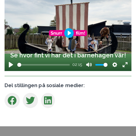
Se hvor fint vi har det i barnehagen vår!
02:15
Play
Mute
Settings
Ente
full
Del stillingen på sosiale medier: