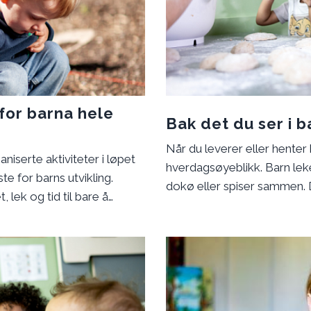
for barna hele
Bak det du ser i 
Når du leverer eller henter
niserte aktiviteter i løpet
hverdagsøyeblikk. Barn leke
ste for barns utvikling.
dokø eller spiser sammen. D
 lek og tid til bare å
Bak disse øyeblikkene ligge
k er så viktig, hva som
forskningsbaserte metoder. 
 du som forelder kan gjøre
mestring og trivsel. Samtidi
med andre barn.