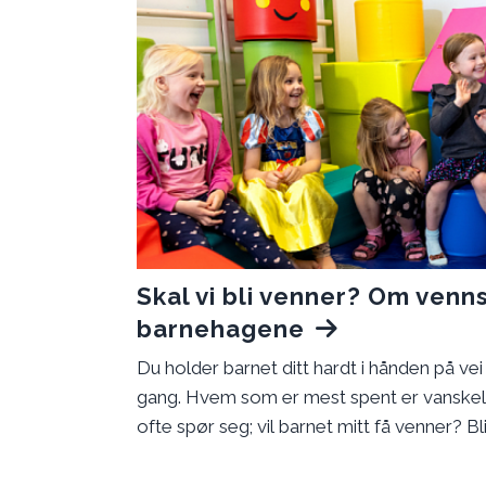
Skal vi bli venner? Om venn
barnehagene
Du holder barnet ditt hardt i hånden på vei
gang. Hvem som er mest spent er vanskelig 
ofte spør seg; vil barnet mitt få venner? Bli 
respektert? Det skjønner vi godt, vennskap e
rette, trives og glede seg til å komme hit.