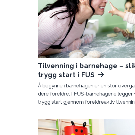
Tilvenning i barnehage – sli
trygg start i FUS
Å begynne i barnehagen er en stor overga
dere foreldre. I FUS-barnehagene legger vi
trygg start gjennom foreldreaktiv tilvennin
gjør det, og hvordan dere som foreldre kan
start.