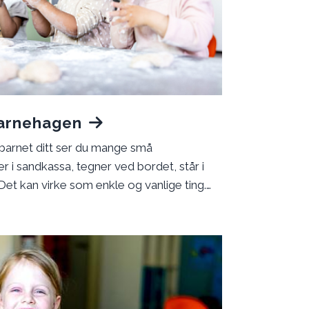
barnehagen
 barnet ditt ser du mange små
r i sandkassa, tegner ved bordet, står i
et kan virke som enkle og vanlige ting.
r bevisste valg, faglig kunnskap og
Vi jobber slik at barnet ditt skal oppleve
g får det mulighet til å utvikle seg sammen