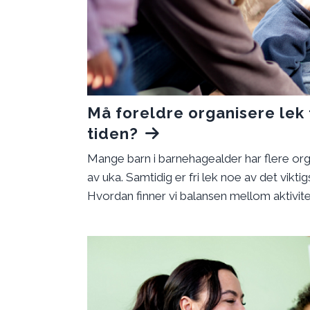
Må foreldre organisere lek 
tiden?
Mange barn i barnehagealder har flere orga
av uka. Samtidig er fri lek noe av det viktig
Hvordan finner vi balansen mellom aktivitet,
være? Her ser vi nærmere på hvorfor fri le
skjer i barnets hjerne når de leker, og hva
for å legge til rette for lek hjemme.