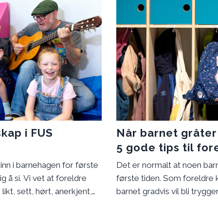
skap i FUS
Når barnet gråter
5 gode tips til for
 inn i barnehagen for første
Det er normalt at noen bar
å si. Vi vet at foreldre
første tiden. Som foreldre
likt, sett, hørt, anerkjent,
barnet gradvis vil bli trygg
r sentralt i å finne seg til
avskjeden litt lettere for b