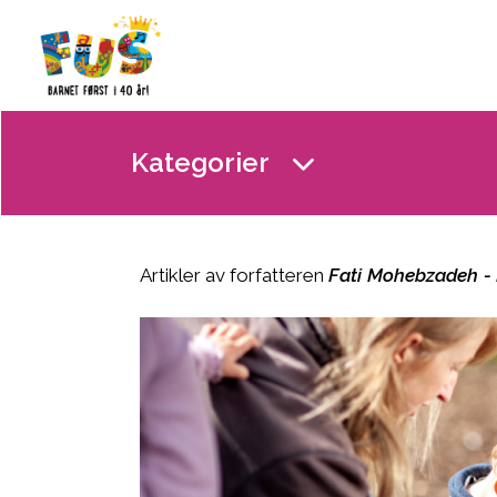
Hopp til innhold
Kategorier
Artikler av forfatteren
Fati Mohebzadeh - 