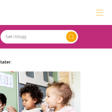
ltater
: