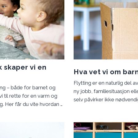
k skaper vi en
Hva vet vi om barn
Flytting er en naturlig del
ng – både for barnet og
ny jobb, familiesituasjon elle
 til rette for en varm og
selv påvirker ikke nødvend
g. Her får du vite hvordan vi
kan være krevende. Jo fler
 bidra til å skape en god
jo viktigere er det at barn
voksne.