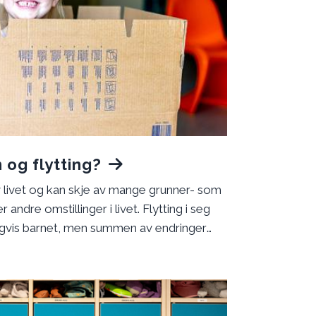
 og flytting?
 av livet og kan skje av mange grunner- som
r andre omstillinger i livet. Flytting i seg
igvis barnet, men summen av endringer
e og større endringer som skjer samtidig,
 blir møtt med støtte og trygghet fra nære