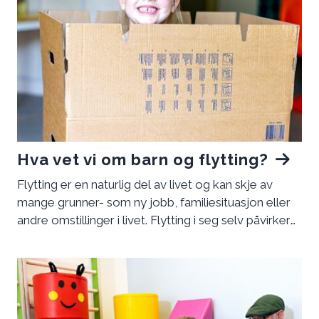
Hva vet vi om barn og flytting?
Flytting er en naturlig del av livet og kan skje av
mange grunner- som ny jobb, familiesituasjon eller
andre omstillinger i livet. Flytting i seg selv påvirker
ikke nødvendigvis barnet, men summen av
endringer kan være krevende. Jo flere og større
endringer som skjer samtidig, jo viktigere er det at
barn blir møtt med støtte og trygghet fra nære
voksne.