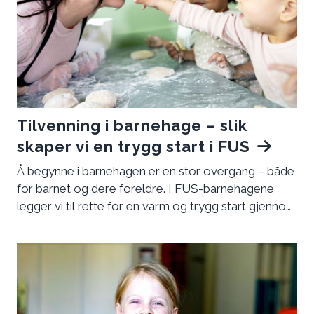
Tilvenning i barnehage – slik
skaper vi en trygg start i FUS
Å begynne i barnehagen er en stor overgang – både
for barnet og dere foreldre. I FUS-barnehagene
legger vi til rette for en varm og trygg start gjennom
foreldreaktiv tilvenning. Her får du vite hvordan vi
gjør det, og hvordan dere som foreldre kan bidra til
å skape en god start.