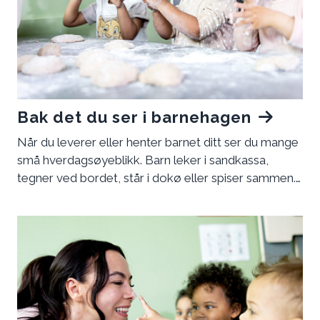
Bak det du ser i barnehagen
Når du leverer eller henter barnet ditt ser du mange
små hverdagsøyeblikk. Barn leker i sandkassa,
tegner ved bordet, står i dokø eller spiser sammen.
Det kan virke som enkle og vanlige ting. Bak disse
øyeblikkene ligger bevisste valg, faglig kunnskap og
forskningsbaserte metoder. Vi jobber slik at barnet
ditt skal oppleve mestring og trivsel. Samtidig får
det mulighet til å utvikle seg sammen med andre
barn.