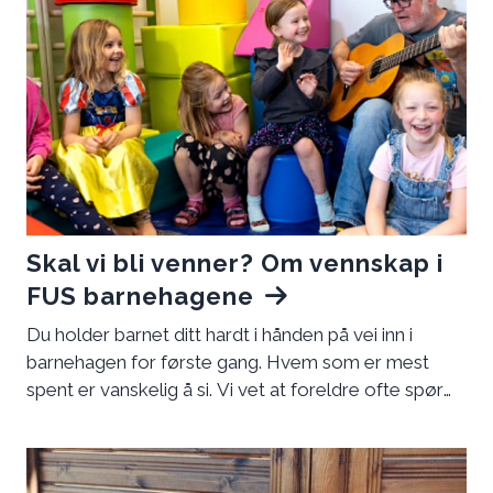
Skal vi bli venner? Om vennskap i
FUS barnehagene
Du holder barnet ditt hardt i hånden på vei inn i
barnehagen for første gang. Hvem som er mest
spent er vanskelig å si. Vi vet at foreldre ofte spør
seg; vil barnet mitt få venner? Bli likt, sett, hørt,
anerkjent, respektert? Det skjønner vi godt,
vennskap er sentralt i å finne seg til rette, trives og