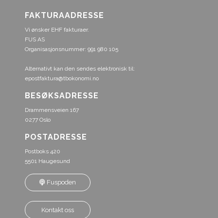
FAKTURAADRESSE
Vi ønsker EHF fakturaer.
FUS AS
Organisasjonsnummer: 991 980 105
Alternativt kan den sendes elektronisk til:
epostfaktura@tbokonomi.no
BESØKSADRESSE
Drammensveien 167
0277 Oslo
POSTADRESSE
Postboks 420
5501 Haugesund
Fuspoden
Kontakt oss