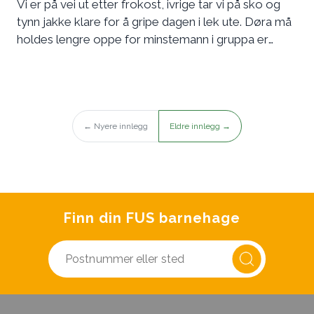
Vi er på vei ut etter frokost, ivrige tar vi på sko og
tynn jakke klare for å gripe dagen i lek ute. Døra må
holdes lengre oppe for minstemann i gruppa er
også brått klar til å gå ut, akkurat tidsnok til at en fra
storbarnsavdelingen smetter inn foran oss og sier: «I
dag er min lykkedag!». «Det må du fortelle meg om,
lykkedag sier du?» - «Ja i dag kan jeg leke med
hvem jeg vil, hvor jeg vil! Gjerdene tas ned!» Vi er på
← Nyere innlegg
Eldre innlegg →
grønt nivå.
Finn din FUS barnehage