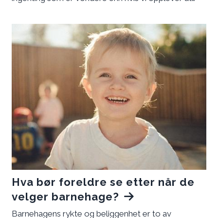
barnet vårt strever med vennskap. Har du noen
gang opplevd at barnet ditt har blitt holdt utenfor?
Eller at ditt barn er med å ekskludere andre? Da må
du høre på denne sesongen av FUS poden. Her får
du tips og råd til hvordan du løser slike situasjoner
og hvorfor vennskap er så viktig for barna våre.
Hva bør foreldre se etter når de
velger barnehage?
Barnehagens rykte og beliggenhet er to av